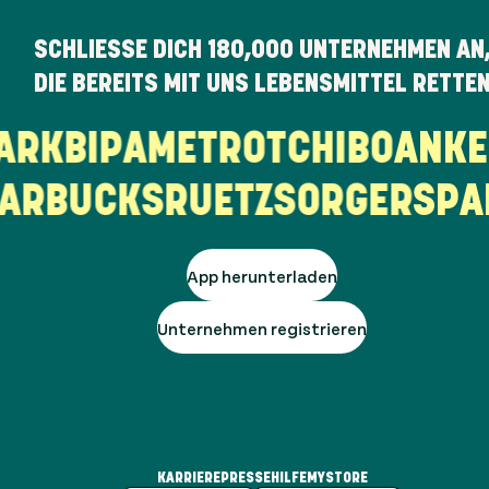
SCHLIESSE DICH
180,000
UNTERNEHMEN AN
DIE BEREITS MIT UNS LEBENSMITTEL RETTE
STARK
BIPA
METRO
TCHIBO
AN
RBUCKS
RUETZ
SORGER
SPAR 
App herunterladen
Unternehmen registrieren
KARRIERE
PRESSE
HILFE
MYSTORE