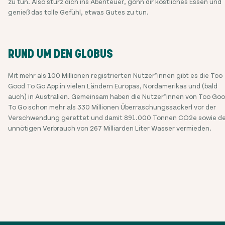
zu tun. Also stürz dich ins Abenteuer, gönn dir köstliches Essen und
genieß das tolle Gefühl, etwas Gutes zu tun.
RUND UM DEN GLOBUS
Mit mehr als 100 Millionen registrierten Nutzer*innen gibt es die Too
Good To Go App in vielen Ländern Europas, Nordamerikas und (bald
auch) in Australien. Gemeinsam haben die Nutzer*innen von Too Go
To Go schon mehr als 330 Millionen Überraschungssackerl vor der
Verschwendung gerettet und damit 891.000 Tonnen CO2e sowie d
unnötigen Verbrauch von 267 Milliarden Liter Wasser vermieden.