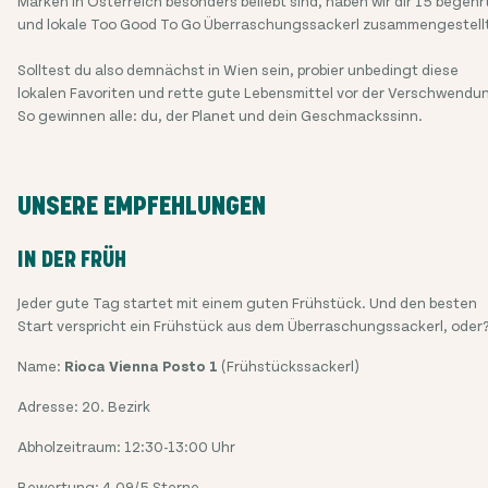
Marken in Österreich besonders beliebt sind, haben wir dir 15 begehr
und lokale Too Good To Go Überraschungssackerl zusammengestell
Solltest du also demnächst in Wien sein, probier unbedingt diese
lokalen Favoriten und rette gute Lebensmittel vor der Verschwendu
So gewinnen alle: du, der Planet und dein Geschmackssinn.
UNSERE EMPFEHLUNGEN
IN DER FRÜH
Jeder gute Tag startet mit einem guten Frühstück. Und den besten
Start verspricht ein Frühstück aus dem Überraschungssackerl, oder
Name:
Rioca Vienna Posto 1
(Frühstückssackerl)
Adresse: 20. Bezirk
Abholzeitraum: 12:30-13:00 Uhr
Bewertung: 4.09/5 Sterne