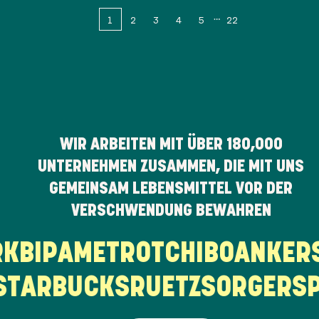
1
2
3
4
5
22
WIR ARBEITEN MIT ÜBER
180,000
UNTERNEHMEN ZUSAMMEN, DIE MIT UNS
GEMEINSAM LEBENSMITTEL VOR DER
VERSCHWENDUNG BEWAHREN
ARK
BIPA
METRO
TCHIBO
ANKE
TARBUCKS
RUETZ
SORGER
SPA