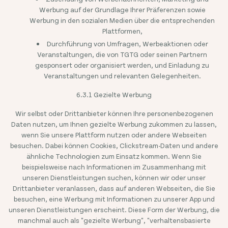
Werbung auf der Grundlage Ihrer Präferenzen sowie
Werbung in den sozialen Medien über die entsprechenden
Plattformen,
Durchführung von Umfragen, Werbeaktionen oder
Veranstaltungen, die von TGTG oder seinen Partnern
gesponsert oder organisiert werden, und Einladung zu
Veranstaltungen und relevanten Gelegenheiten.
6.3.1 Gezielte Werbung
Wir selbst oder Drittanbieter können Ihre personenbezogenen
Daten nutzen, um Ihnen gezielte Werbung zukommen zu lassen,
Rechtliches
wenn Sie unsere Plattform nutzen oder andere Webseiten
Privacy Policy
besuchen. Dabei können Cookies, Clickstream-Daten und andere
Cookie Policy
Terms & Conditions
ähnliche Technologien zum Einsatz kommen. Wenn Sie
Impressum
beispielsweise nach Informationen im Zusammenhang mit
DSA Disclosure
unseren Dienstleistungen suchen, können wir oder unser
Food Waste Sources
Status
Drittanbieter veranlassen, dass auf anderen Webseiten, die Sie
Copyright © Too Good To Go ApS. All Rights Reserved.
besuchen, eine Werbung mit Informationen zu unserer App und
unseren Dienstleistungen erscheint. Diese Form der Werbung, die
manchmal auch als "gezielte Werbung", "verhaltensbasierte