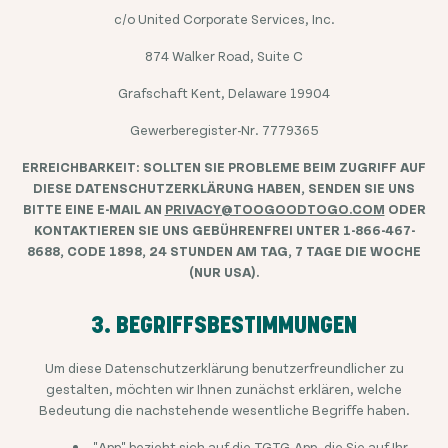
c/o United Corporate Services, Inc.
874 Walker Road, Suite C
Grafschaft Kent, Delaware 19904
Gewerberegister-Nr. 7779365
ERREICHBARKEIT: SOLLTEN SIE PROBLEME BEIM ZUGRIFF AUF
DIESE DATENSCHUTZERKLÄRUNG HABEN, SENDEN SIE UNS
BITTE EINE E-MAIL AN
PRIVACY@TOOGOODTOGO.COM
ODER
KONTAKTIEREN SIE UNS GEBÜHRENFREI UNTER 1-866-467-
8688, CODE 1898, 24 STUNDEN AM TAG, 7 TAGE DIE WOCHE
(NUR USA).
3. BEGRIFFSBESTIMMUNGEN
Um diese Datenschutzerklärung benutzerfreundlicher zu
gestalten, möchten wir Ihnen zunächst erklären, welche
Bedeutung die nachstehende wesentliche Begriffe haben.
"App" bezieht sich auf die TGTG-App, die Sie auf Ihr