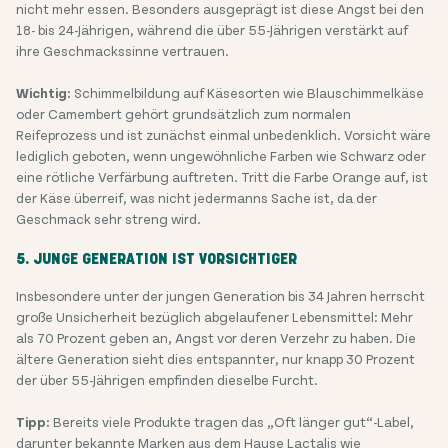
nicht mehr essen. Besonders ausgeprägt ist diese Angst bei den
18- bis 24-Jährigen, während die über 55-Jährigen verstärkt auf
ihre Geschmackssinne vertrauen.
Wichtig:
Schimmelbildung auf Käsesorten wie Blauschimmelkäse
oder Camembert gehört grundsätzlich zum normalen
Reifeprozess und ist zunächst einmal unbedenklich. Vorsicht wäre
lediglich geboten, wenn ungewöhnliche Farben wie Schwarz oder
eine rötliche Verfärbung auftreten. Tritt die Farbe Orange auf, ist
der Käse überreif, was nicht jedermanns Sache ist, da der
Geschmack sehr streng wird.
5. JUNGE GENERATION IST VORSICHTIGER
Insbesondere unter der jungen Generation bis 34 Jahren herrscht
große Unsicherheit bezüglich abgelaufener Lebensmittel: Mehr
als 70 Prozent geben an, Angst vor deren Verzehr zu haben. Die
ältere Generation sieht dies entspannter, nur knapp 30 Prozent
der über 55-Jährigen empfinden dieselbe Furcht.
Tipp:
Bereits viele Produkte tragen das „Oft länger gut“-Label,
darunter bekannte Marken aus dem Hause Lactalis wie