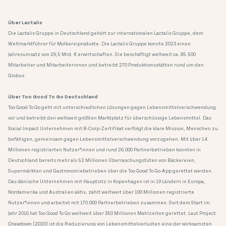
Über Lactalis
Die Lactalis Gruppe in Deutschland gehört zur internationalen Lactalis Gruppe, dem
Weltmarktführer für Molkereiprodukte. Die Lactalis Gruppe konnte 2023 einen
Jahresumsatz von 29,5 Mrd. € erwirtschaften. Sie beschäftigt weltweit ca. 85.500
Mitarbeiter und Mitarbeiterinnen und betreibt 270 Produktionsstätten rund um den
Globus.
Über Too Good To Go Deutschland
Too Good To Go geht mit unterschiedlichen Lösungen gegen Lebensmittelverschwendung
vor und betreibt den weltweit größten Marktplatz für überschüssige Lebensmittel. Das
Social Impact Unternehmen mit B-Corp-Zertifikat verfolgt die klare Mission, Menschen zu
befähigen, gemeinsam gegen Lebensmittelverschwendung vorzugehen. Mit über 14
Millionen registrierten Nutzer*innen und rund 26.000 Partnerbetrieben konnten in
Deutschland bereits mehr als 52 Millionen Überraschungstüten von Bäckereien,
Supermärkten und Gastronomiebetrieben über die Too Good To Go-App gerettet werden.
Das dänische Unternehmen mit Hauptsitz in Kopenhagen ist in 19 Ländern in Europa,
Nordamerika und Australien aktiv, zählt weltweit über 100 Millionen registrierte
Nutzer*innen und arbeitet mit 170.000 Partnerbetrieben zusammen. Seit dem Start im
Jahr 2016 hat Too Good To Go weltweit über 350 Millionen Mahlzeiten gerettet. Laut Project
Drawdown (2020) ist die Reduzierung von Lebensmittelverlusten eine der wirksamsten