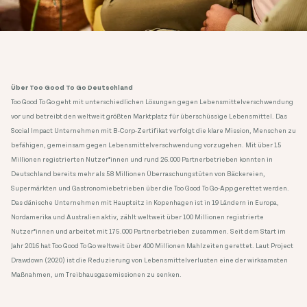
Über Too Good To Go Deutschland
Too Good To Go geht mit unterschiedlichen Lösungen gegen Lebensmittelverschwendung
vor und betreibt den weltweit größten Marktplatz für überschüssige Lebensmittel. Das
Social Impact Unternehmen mit B-Corp-Zertifikat verfolgt die klare Mission, Menschen zu
befähigen, gemeinsam gegen Lebensmittelverschwendung vorzugehen. Mit über 15
Millionen registrierten Nutzer*innen und rund 26.000 Partnerbetrieben konnten in
Deutschland bereits mehr als 58 Millionen Überraschungstüten von Bäckereien,
Supermärkten und Gastronomiebetrieben über die Too Good To Go-App gerettet werden.
Das dänische Unternehmen mit Hauptsitz in Kopenhagen ist in 19 Ländern in Europa,
Nordamerika und Australien aktiv, zählt weltweit über 100 Millionen registrierte
Nutzer*innen und arbeitet mit 175.000 Partnerbetrieben zusammen. Seit dem Start im
Jahr 2016 hat Too Good To Go weltweit über 400 Millionen Mahlzeiten gerettet. Laut Project
Drawdown (2020) ist die Reduzierung von Lebensmittelverlusten eine der wirksamsten
Maßnahmen, um Treibhausgasemissionen zu senken.