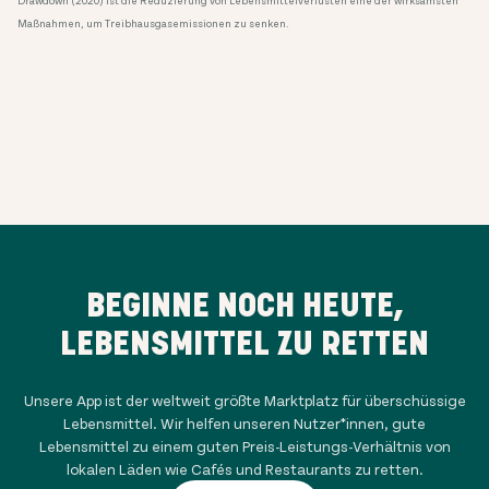
Drawdown (2020) ist die Reduzierung von Lebensmittelverlusten eine der wirksamsten
Maßnahmen, um Treibhausgasemissionen zu senken.
BEGINNE NOCH HEUTE,
LEBENSMITTEL ZU RETTEN
Unsere App ist der weltweit größte Marktplatz für überschüssige
Lebensmittel. Wir helfen unseren Nutzer*innen, gute
Lebensmittel zu einem guten Preis-Leistungs-Verhältnis von
lokalen Läden wie Cafés und Restaurants zu retten.