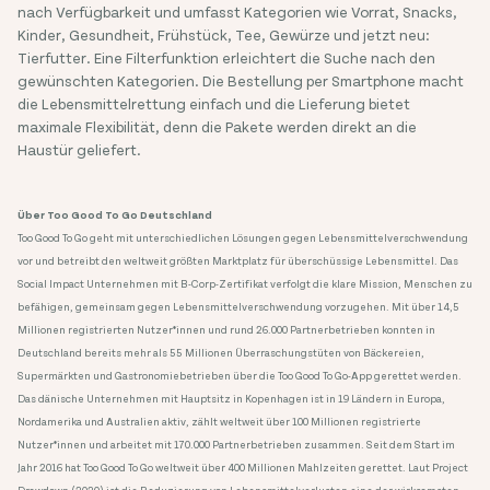
nach Verfügbarkeit und umfasst Kategorien wie Vorrat, Snacks,
Kinder, Gesundheit, Frühstück, Tee, Gewürze und jetzt neu:
Tierfutter. Eine Filterfunktion erleichtert die Suche nach den
gewünschten Kategorien. Die Bestellung per Smartphone macht
die Lebensmittelrettung einfach und die Lieferung bietet
maximale Flexibilität, denn die Pakete werden direkt an die
Haustür geliefert.
Über Too Good To Go Deutschland
Too Good To Go geht mit unterschiedlichen Lösungen gegen Lebensmittelverschwendung
vor und betreibt den weltweit größten Marktplatz für überschüssige Lebensmittel. Das
Social Impact Unternehmen mit B-Corp-Zertifikat verfolgt die klare Mission, Menschen zu
befähigen, gemeinsam gegen Lebensmittelverschwendung vorzugehen. Mit über 14,5
Millionen registrierten Nutzer*innen und rund 26.000 Partnerbetrieben konnten in
Deutschland bereits mehr als 55 Millionen Überraschungstüten von Bäckereien,
Supermärkten und Gastronomiebetrieben über die Too Good To Go-App gerettet werden.
Das dänische Unternehmen mit Hauptsitz in Kopenhagen ist in 19 Ländern in Europa,
Nordamerika und Australien aktiv, zählt weltweit über 100 Millionen registrierte
Nutzer*innen und arbeitet mit 170.000 Partnerbetrieben zusammen. Seit dem Start im
Jahr 2016 hat Too Good To Go weltweit über 400 Millionen Mahlzeiten gerettet. Laut Project