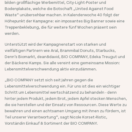
bilden großflächige Werbemittel, City-Light-Poster und
Bodenplakate, welche die Botschaft „United Against Food
Waste“ unübersehbar machen. In Kalenderwoche 40 folgt der
Höhepunkt der Kampagne: ein imposantes Big Banner sowie eine
Treppenbeklebung, die für weitere fünf Wochen präsent sein
werden.
Unterstützt wird der Kampagnenstart von starken und
vielfältigen Partnern wie Aral, Brammibal Donuts, Starbucks,
Denn’s Biomarkt, dean&david, BIO COMPANY, Edeka Treugut und
der Bäckerei Kamps. Sie alle vereint eine gemeinsame Mission:
Lebensmittelverschwendung aktiv einzudämmen.
„BIO COMPANY setzt sich seit Jahren gegen die
Lebensmittelverschwendung ein. Für uns ist dies ein wichtiger
Schritt um Lebensmittel wertschätzend zu behandeln - denn
hinter jedem Produkt, jedem Brot, jedem Apfel stecken Menschen,
die sie herstellen und der Einsatz von Ressourcen. Diese Werte zu
bewahren und einen achtsamen Umgang mit ihnen zu fördern, ist
Teil unserer Verantwortung“, sagt Nicole Korset-Ristic,
Vorständin Einkauf & Sortiment der BIO COMPANY.