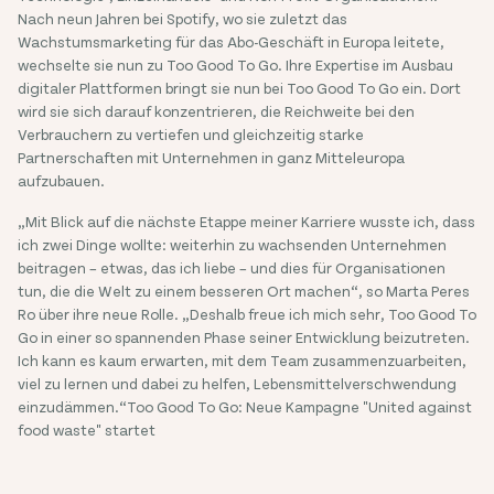
Nach neun Jahren bei Spotify, wo sie zuletzt das
Wachstumsmarketing für das Abo-Geschäft in Europa leitete,
wechselte sie nun zu Too Good To Go. Ihre Expertise im Ausbau
digitaler Plattformen bringt sie nun bei Too Good To Go ein. Dort
wird sie sich darauf konzentrieren, die Reichweite bei den
Verbrauchern zu vertiefen und gleichzeitig starke
Partnerschaften mit Unternehmen in ganz Mitteleuropa
aufzubauen.
„Mit Blick auf die nächste Etappe meiner Karriere wusste ich, dass
ich zwei Dinge wollte: weiterhin zu wachsenden Unternehmen
beitragen – etwas, das ich liebe – und dies für Organisationen
tun, die die Welt zu einem besseren Ort machen“, so Marta Peres
Ro über ihre neue Rolle. „Deshalb freue ich mich sehr, Too Good To
Go in einer so spannenden Phase seiner Entwicklung beizutreten.
Ich kann es kaum erwarten, mit dem Team zusammenzuarbeiten,
viel zu lernen und dabei zu helfen, Lebensmittelverschwendung
einzudämmen.“Too Good To Go: Neue Kampagne "United against
food waste" startet