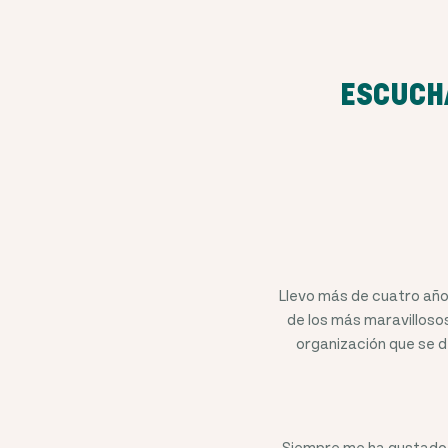
ESCUCHA
Llevo más de cuatro año
de los más maravillosos
organización que se de
Siempre me ha gustado c