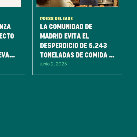
PRESS RELEASE
ANZA
LA COMUNIDAD DE
YECTO
MADRID EVITA EL
DESPERDICIO DE 5.243
EVAS
TONELADAS DE COMIDA Y
junio 2, 2025
LA
LA EMISIÓN DE MÁS DE
14.158.000 KILOS DE
CO2E A TRAVÉS DE LA
APP TOO GOOD TO GO