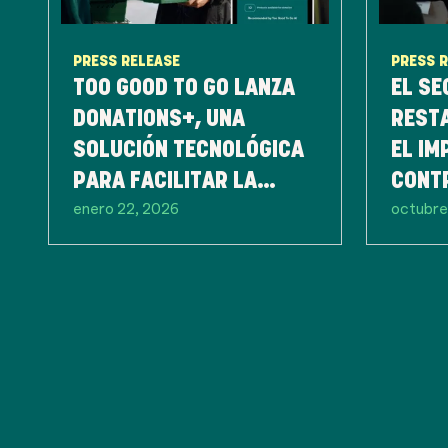
PRESS RELEASE
PRESS 
TOO GOOD TO GO LANZA
EL SE
DONATIONS+, UNA
REST
SOLUCIÓN TECNOLÓGICA
EL IM
PARA FACILITAR LA
CONTR
enero 22, 2026
octubre
DONACIÓN DE COMIDA
ALIME
ENTRE EL SECTOR RETAIL
PRIM
Y ASOCIACIONES, Y
REDUCIR EL DESPERDICIO
DE ALIMENTOS