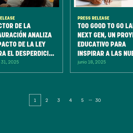
RELEASE
PRESS RELEASE
CTOR DE LA
TOO GOOD TO GO L
AURACIÓN ANALIZA
NEXT GEN, UN PRO
PACTO DE LA LEY
EDUCATIVO PARA
A EL DESPERDICIO
INSPIRAR A LAS NU
 31, 2025
junio 18, 2025
NTARIO TRAS SUS
GENERACIONES EN 
EROS 6 MESES
LUCHA CONTRA EL
DESPERDICIO DE
ALIMENTOS
1
2
3
4
5
30