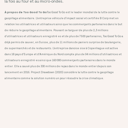
la fois au four et au micro-ondes.
À propos de Too Good To Go
Too Good To Go est le leader mondial de la lutte contre le
gaspillage alimentaire. L’entreprise véhicule d’impact social et certifiée B Corp met en
relation les utilisatrices et utilisateurs ainsi que les commerçants partenaires dans le but
de réduire le gaspillage alimentaire. Pouvant se targuer de plus de 2,3 millions
d’utilisatrices et utilisateurs enregistré·es et de plus de 7500 partenaires, Too Good To Go a
déjà permis de sauver, en Suisse, plus de 11 millions de paniers surprise de boulangerie,
de supermarchés et de restaurants. L’entreprise danoise sise à Copenhague est active
dans 18 pays d’Europe et d’Amérique du Nord compte plus de 94 millions d’utilisatrices et
utilisateurs enregistré·es ainsi que 160 000 commerçants partenaires dans le monde
entier. Elle a sauvé plus de 330 millions de repas dans le monde entier depuis son
lancement en 2016. Project Drawdown (2020) considère la lutte contre le gaspillage
alimentaire comme la solution numéro un pour résoudre la crise climatique.