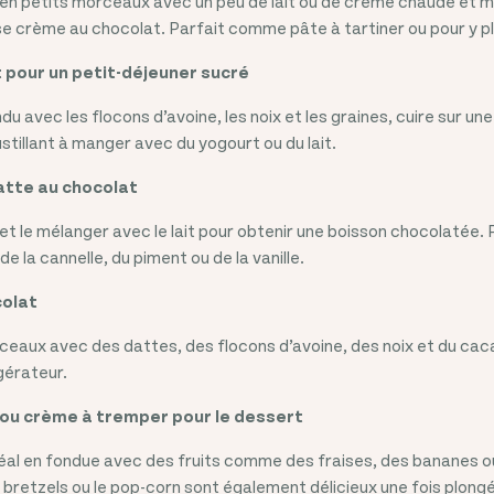
 en petits morceaux avec un peu de lait ou de crème chaude et m
se crème au chocolat. Parfait comme pâte à tartiner ou pour y pl
 pour un petit-déjeuner sucré
u avec les flocons d’avoine, les noix et les graines, cuire sur une 
stillant à manger avec du yogourt ou du lait.
atte au chocolat
 et le mélanger avec le lait pour obtenir une boisson chocolatée.
e la cannelle, du piment ou de la vanille.
colat
ceaux avec des dattes, des flocons d’avoine, des noix et du cac
igérateur.
 ou crème à tremper pour le dessert
déal en fondue avec des fruits comme des fraises, des bananes 
s bretzels ou le pop-corn sont également délicieux une fois plong