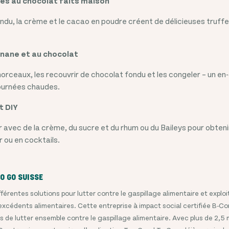
fes au chocolat faits maison
ndu, la crème et le cacao en poudre créent de délicieuses truffes
anane et au chocolat
rceaux, les recouvrir de chocolat fondu et les congeler – un en-
journées chaudes.
t DIY
r avec de la crème, du sucre et du rhum ou du Baileys pour obteni
 ou en cocktails.
O GO SUISSE
érentes solutions pour lutter contre le gaspillage alimentaire et exploi
cédents alimentaires. Cette entreprise à impact social certifiée B-Cor
de lutter ensemble contre le gaspillage alimentaire. Avec plus de 2,5 mi