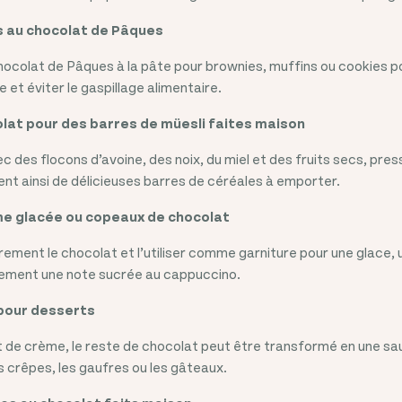
s au chocolat de Pâques
 chocolat de Pâques à la pâte pour brownies, muffins ou cookies po
et éviter le gaspillage alimentaire.
olat pour des barres de müesli faites maison
c des flocons d’avoine, des noix, du miel et des fruits secs, pre
tient ainsi de délicieuses barres de céréales à emporter.
me glacée ou copeaux de chocolat
ement le chocolat et l’utiliser comme garniture pour une glace, 
ement une note sucrée au cappuccino.
pour desserts
t de crème, le reste de chocolat peut être transformé en une s
s crêpes, les gaufres ou les gâteaux.