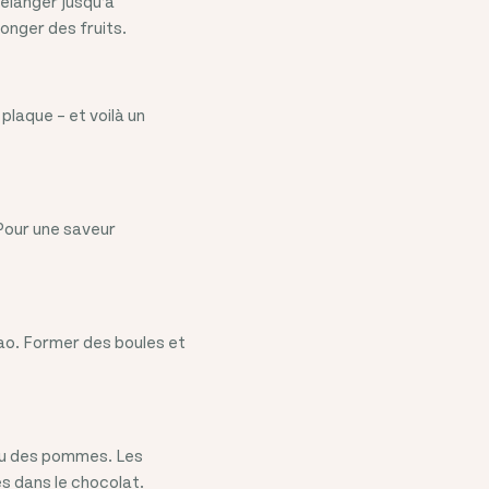
élanger jusqu’à
onger des fruits.
plaque – et voilà un
 Pour une saveur
ao. Former des boules et
ou des pommes. Les
és dans le chocolat.