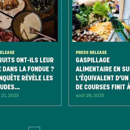
RELEASE
PRESS RELEASE
RUITS ONT-ILS LEUR
GASPILLAGE
 DANS LA FONDUE ?
ALIMENTAIRE EN SU
NQUÊTE RÉVÈLE LES
L’ÉQUIVALENT D’UN
TUDES
DE COURSES FINIT À
 21, 2025
août 28, 2025
NTAIRES DES
POUBELLE CHAQUE 
SES