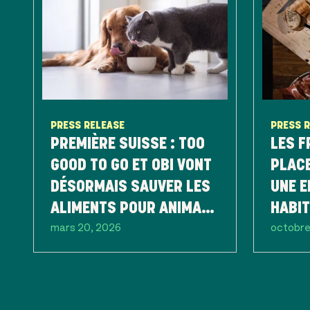
PRESS RELEASE
PRESS 
PREMIÈRE SUISSE : TOO
LES F
GOOD TO GO ET OBI VONT
PLACE
DÉSORMAIS SAUVER LES
UNE E
ALIMENTS POUR ANIMAUX
HABI
mars 20, 2026
octobre
ET LES PLANTES DU
ALIME
GASPILLAGE
SUIS