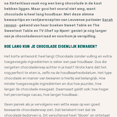
na Sinterklaas vaak nog een berg chocolade in de kast
hebben liggen. Maar gooi het vooral niet weg, want
chocolade is heel lang houdbaar. Met deze slimme
bewaartips en restjesrecepten van Leuvense patissier
Sarah
renson
- gekend van haar boeken Sweet Table en The
Sweetest Table en TV Chef op Njam!- geniet je nóg langer
van je chocoladevoorraad en voorkom je verspilling.
HOE LANG KUN JE CHOCOLADE EIGENLIJK BEWAREN?
Het korte antwoord: heel lang! Chocolade zonder vulling en extra
toegevoegde ingrediënten is zeker een jaar houdbaar. Dus die
vergeten chocoladereep achter in je kast? Grote kans dat het
nog perfect te eten is, zelfs na de houdbaarheidsdatum. Het type
chocolade en manier van bewaren is hierbij wel belangrijk. Hoe
minder toegevoegde ingrediënten en dus hoe puurder, hoe
langer de chocolade meegaat. Daarnaast geldt ook: hoe hoger
het percentage cacao, hoe langer houdbaar.
Geen paniek als je vervolgens een witte waas op een goed
bewaarde chocoladereep ziet. Dat betekent niet dat de
chocolade bedorven is. Dit verschijnsel heet ‘bloom’ en ontstaat