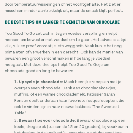
door temperatuurwisselingen of het vochtgehalte. Het ziet er
misschien minder aantrekkelijk uit, maar de smaak blijft perfect.
DE BESTE TIPS OM LANGER TE GENIETEN VAN CHOCOLADE
Too Good To Go zet zich in tegen voedselverspilling en helpt
mensen om bewuster met voedsel om te gaan. Het advies is altijd:
kijk, ruik en proef voordat je iets weggooit. Vaak kun je het nog
prima eten of verwerken in een gerecht. Ook kan de manier van
bewaren een groot verschil maken in hoe lang je voedsel
meegaat. Met deze drie tips helpt Too Good To Go je om
chocolade goed en lang te bewaren:
Upcycle je chocolade
: Maak heerlijke recepten met je
overgebleven chocolade. Denk aan chocoladekoekjes,
muffins, of een warme chocolademelk. Patissier Sarah
Renson deelt onderaan haar favoriete restjesrecepten, die
ook te vinden zijn in haar nieuwe bakboek ‘The Sweetest
Table.’
Bewaartips voor chocolade
: Bewaar chocolade op een
koele, droge plek (tussen de 15 en 20 graden), bij voorkeur in
het donker. In de koelkast? Liever niet, want dat gaat ten