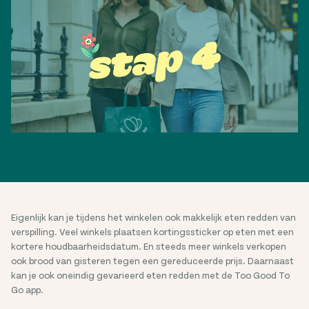
Eigenlijk kan je tijdens het winkelen ook makkelijk eten redden van
verspilling. Veel winkels plaatsen kortingssticker op eten met een
kortere houdbaarheidsdatum. En steeds meer winkels verkopen
ook brood van gisteren tegen een gereduceerde prijs. Daarnaast
kan je ook oneindig gevarieerd eten redden met de Too Good To
Go app.