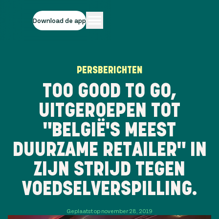
Download de app
PERSBERICHTEN
TOO GOOD TO GO,
UITGEROEPEN TOT
"BELGIË'S MEEST
DUURZAME RETAILER" IN
ZIJN STRIJD TEGEN
VOEDSELVERSPILLING.
Geplaatst op november 28, 2019