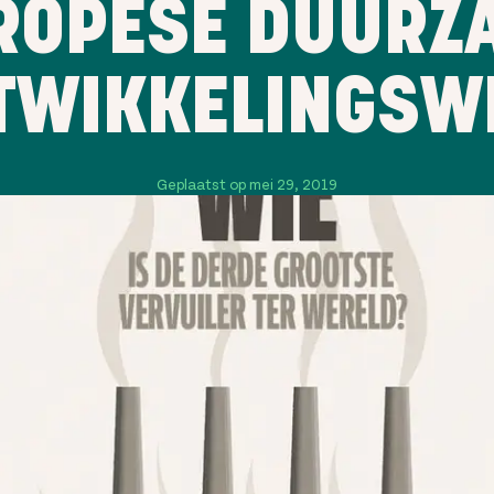
ROPESE DUURZ
TWIKKELINGSW
Geplaatst op mei 29, 2019