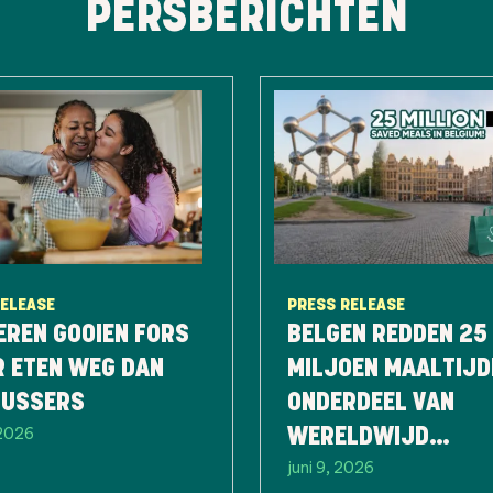
PERSBERICHTEN
RELEASE
PRESS RELEASE
EREN GOOIEN FORS
BELGEN REDDEN 25
R ETEN WEG DAN
MILJOEN MAALTIJD
LUSSERS
ONDERDEEL VAN
 2026
WERELDWIJD
juni 9, 2026
RECORDJAAR