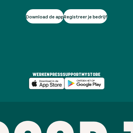
Download de app
Registreer je bedrijf
WERKEN
PRESS
SUPPORT
MYSTORE