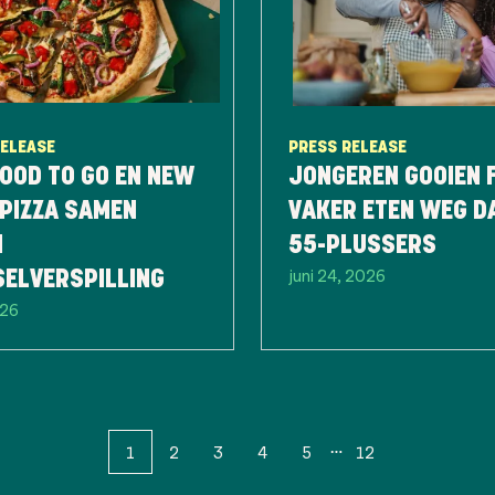
RELEASE
PRESS RELEASE
OOD TO GO EN NEW
JONGEREN GOOIEN 
PIZZA SAMEN
VAKER ETEN WEG D
N
55-PLUSSERS
juni 24, 2026
SELVERSPILLING
026
1
2
3
4
5
12