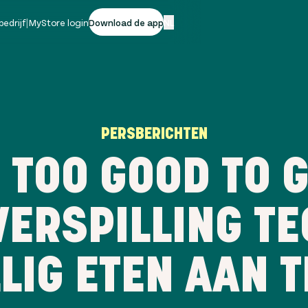
bedrijf
|
MyStore login
Download de app
NL
PERSBERICHTEN
 TOO GOOD TO 
ERSPILLING T
LIG ETEN AAN T