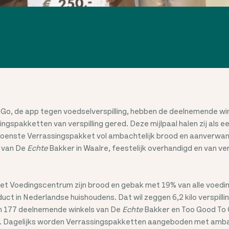
o, de app tegen voedselverspilling, hebben de deelnemende wi
ngspakketten van verspilling gered. Deze mijlpaal halen zij als e
joenste Verrassingspakket vol ambachtelijk brood en aanverwan
t van De
Echte
Bakker in Waalre, feestelijk overhandigd en van ver
et Voedingscentrum zijn brood en gebak met 19% van alle voedin
uct in Nederlandse huishoudens. Dat wil zeggen 6,2 kilo verspillin
 177 deelnemende winkels van De
Echte
Bakker en Too Good To 
an. Dagelijks worden Verrassingspakketten aangeboden met amba