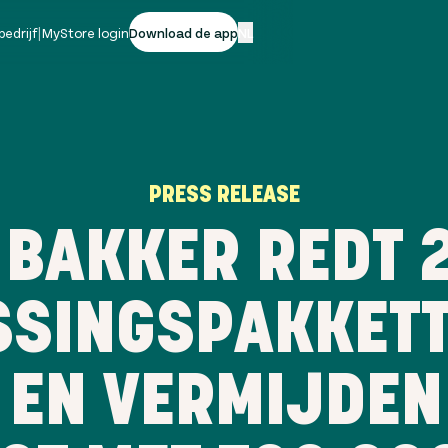
bedrijf
|
MyStore login
Download de app
NL
PRESS RELEASE
 BAKKER REDT 
SSINGSPAKKETT
 EN VERMIJDEN