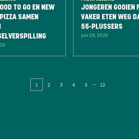
OOD TO GO EN NEW
JONGEREN GOOIEN 
PIZZA SAMEN
VAKER ETEN WEG D
N
55-PLUSSERS
juni 24, 2026
SELVERSPILLING
026
1
2
3
4
5
12