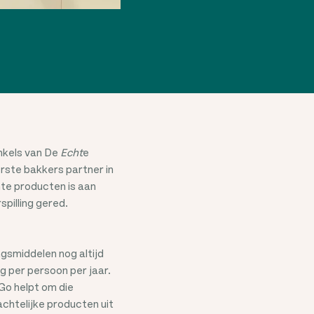
nkels van De
Echt
e
erste bakkers partner in
te producten is aan
spilling gered.
gsmiddelen nog altijd
g per persoon per jaar.
Go helpt om die
chtelijke producten uit