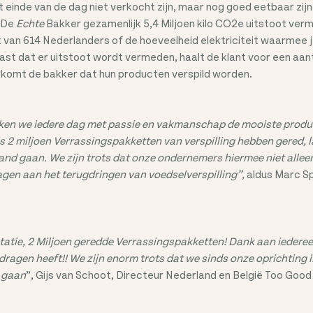
et einde van de dag niet verkocht zijn, maar nog goed eetbaar zij
t De
Echte
Bakker gezamenlijk 5,4 Miljoen kilo CO2e uitstoot verme
ot van 614 Nederlanders of de hoeveelheid elektriciteit waarmee 
ast dat er uitstoot wordt vermeden, haalt de klant voor een aantr
orkomt de bakker dat hun producten verspild worden.
kken we iedere dag met passie en vakmanschap de mooiste prod
 2 miljoen Verrassingspakketten van verspilling hebben gered, 
d gaan. We zijn trots dat onze ondernemers hiermee niet alleen
agen aan het terugdringen van voedselverspilling”,
aldus Marc Sp
tatie, 2 Miljoen geredde Verrassingspakketten! Dank aan iedere
edragen heeft!! We zijn enorm trots dat we sinds onze oprichting
n gaan
”, Gijs van Schoot, Directeur Nederland en België Too Good