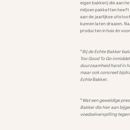
eigen bakkerij die aan h
miljoen pakketten heef
aan de jaarlijkse uitsto
kunnen laten draaien. Na
producten in huis én vo
“
Bij de Echte Bakker ba
Too Good To Go inmiddels
duurzaamheid hand in han
maar ook concreet bijdr
Echte
Bakker.
“
Wat een geweldige pres
Bakker die hier aan bijg
voedselverspilling tege