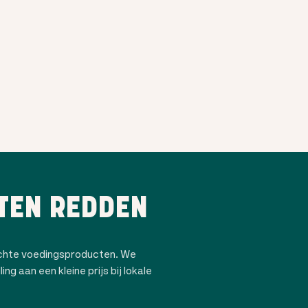
TEN REDDEN
ochte voedingsproducten. We
ng aan een kleine prijs bij lokale