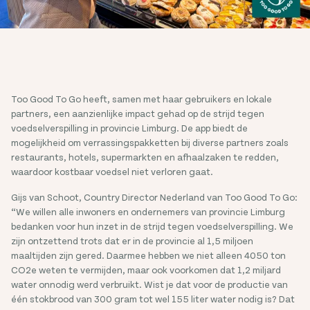
Too Good To Go heeft, samen met haar gebruikers en lokale
partners, een aanzienlijke impact gehad op de strijd tegen
voedselverspilling in provincie Limburg. De app biedt de
mogelijkheid om verrassingspakketten bij diverse partners zoals
restaurants, hotels, supermarkten en afhaalzaken te redden,
waardoor kostbaar voedsel niet verloren gaat.
Gijs van Schoot, Country Director Nederland van Too Good To Go:
“We willen alle inwoners en ondernemers van provincie Limburg
bedanken voor hun inzet in de strijd tegen voedselverspilling. We
zijn ontzettend trots dat er in de provincie al 1,5 miljoen
maaltijden zijn gered. Daarmee hebben we niet alleen 4050 ton
CO2e weten te vermijden, maar ook voorkomen dat 1,2 miljard
water onnodig werd verbruikt. Wist je dat voor de productie van
één stokbrood van 300 gram tot wel 155 liter water nodig is? Dat