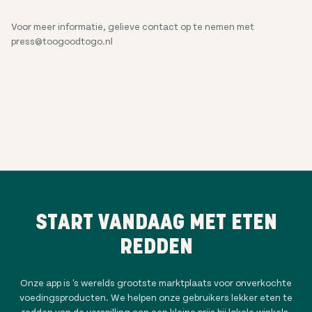
Voor meer informatie, gelieve contact op te nemen met
press@toogoodtogo.nl
START VANDAAG MET ETEN
REDDEN
Onze app is 's werelds grootste marktplaats voor onverkochte
voedingsproducten. We helpen onze gebruikers lekker eten te
redden van de verspilling aan een kleine prijs bij lokale winkels,