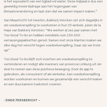
is het equivalent van een ligbad vol water. Deze mijlpaal is dus een
geweldig mooie bijdrage aan het tegengaan van
klimaatverandering en laat zien dat we samen impact maken.”
Van Maastricht tot Heerlen, Bakkerij Voncken zet zich dagelijks in
om voedselverspilling te voorkomen in hun 23 winkels. Julien de la
Haije van Bakkerij Voncken: “We werken al zes jaar samen met
Too Good To Go en hebben inmiddels ruim 150.000
verrassingspakketten gered. Samen met onze klanten maken we
elke dag het verschil tegen voedselverspilling. Daar zijn we trots
op!”
Too Good To Go blijft zich inzetten om voedselverspilling te
verminderen en nodigt alle inwoners van provincie Limburg uit om
deel te nemen aan deze positieve beweging. Door de app te
gebruiken, als consument of als winkelier, kan voedselverspilling
worden voorkomen en kunnen we gezamenlijk een verschil maken
en een duurzamere toekomst creëren.
- EINDE PERSBERICHT –