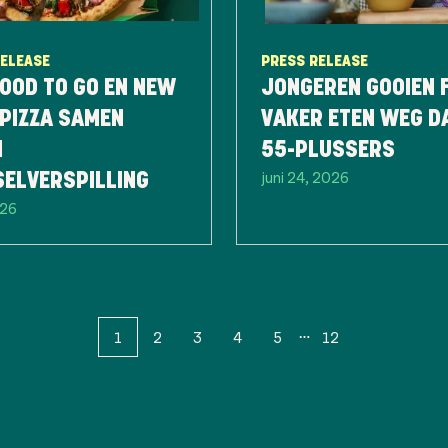
RELEASE
PRESS RELEASE
OOD TO GO EN NEW
JONGEREN GOOIEN 
PIZZA SAMEN
VAKER ETEN WEG D
N
55-PLUSSERS
juni 24, 2026
SELVERSPILLING
026
1
2
3
4
5
12