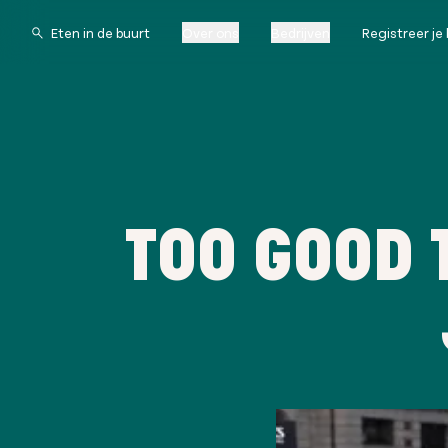
Over ons
Bedrijven
Registreer je 
TOO GOOD 