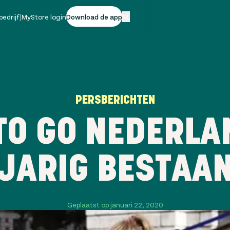
bedrijf
|
MyStore login
Download de app
NL
PERSBERICHTEN
TO GO NEDERLAN
JARIG BESTAA
Geplaatst op januari 22, 2020