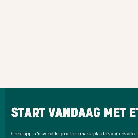
START VANDAAG MET E
Onze app is 's werelds grootste marktplaats voor onverk