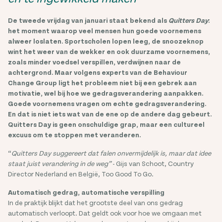
De tweede vrijdag van januari staat bekend als
Quitters Day
:
het moment waarop veel mensen hun goede voornemens
alweer loslaten. Sportscholen lopen leeg, de snoozeknop
wint het weer van de wekker en ook duurzame voornemens,
zoals minder voedsel verspillen, verdwijnen naar de
achtergrond. Maar volgens experts van de Behaviour
Change Group ligt het probleem niet bij een gebrek aan
motivatie, wel bij hoe we gedragsverandering aanpakken.
Goede voornemens vragen om echte gedragsverandering.
En dat is niet iets wat van de ene op de andere dag gebeurt.
Quitters Day is geen onschuldige grap, maar een cultureel
excuus om te stoppen met veranderen.
“
Quitters Day suggereert dat falen onvermijdelijk is, maar dat idee
staat juist verandering in de weg”
- Gijs van Schoot, Country
Director Nederland en België, Too Good To Go.
Automatisch gedrag, automatische verspilling
In de praktijk blijkt dat het grootste deel van ons gedrag
automatisch verloopt. Dat geldt ook voor hoe we omgaan met