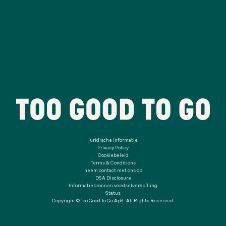
Juridische informatie
Privacy Policy
Cookiebeleid
Terms & Conditions
neem contact met ons op
DSA Disclosure
Informatiebronnen voedselverspilling
Status
Copyright © Too Good To Go ApS. All Rights Reserved.