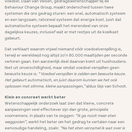
voedsel. Daan van Velsen, gedragswetenschapper bij de
Behaviour Change Group, maakt onderscheid tussen twee
systemen die ons gedrag sturen: een snel, automatisch systeem
en een langzaam, rationeel systeem dat energie kost. Juist dat
automatische systeem bepaalt het merendeel van onze
dagelijkse keuzes, inclusief wat er met restjes uit de koelkast
gebeurt.
Dat verklaart waarom vrijwel niemand vóór voedselverspilling is,
terwijl er wereldwijd nog altijd zo’n 80.000 maaltijden per seconde
verloren gaan. Een aanzienlijk deel daarvan komt uit huishoudens.
Niet uit onverschilligheid, maar omdat voedsel verspillen geen
bewuste keuze is. “
Voedsel verspillen is zelden een bewuste keuze.
Het gebeurt automatisch, en juist daarom kunnen we het ook
oplossen met slimme, kleine aanpassingen,”
aldus Gijs van Schoot.
Klein en concreet werkt beter
Wetenschappelijk onderzoek laat zien dat kleine, concrete
aanpassingen veel effectiever zijn dan grote, principiële
voornemens. In plaats van te zeggen:
“Ik ga nooit meer eten
weggooien”
, werkt het beter om het gedrag te vertalen naar een
eenvoudige handeling, zoals:
“Na het eten verzamel ik wat over is