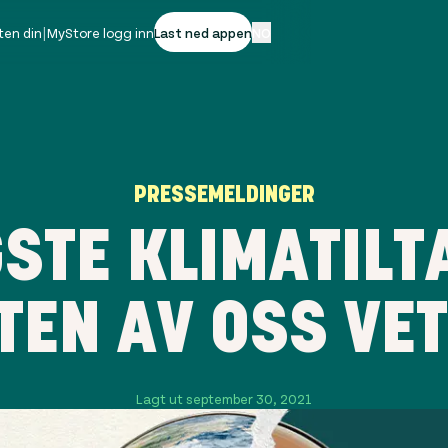
ten din
|
MyStore logg inn
Last ned appen
NO
PRESSEMELDINGER
GSTE KLIMATILT
EN AV OSS VET
Lagt ut september 30, 2021