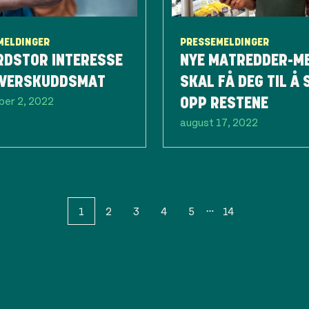
MELDINGER
PRESSEMELDINGER
RDSTOR INTERESSE
NYE MATREDDER-M
OVERSKUDDSMAT
SKAL FÅ DEG TIL Å 
er 2, 2022
OPP RESTENE
august 17, 2022
1
2
3
4
5
14