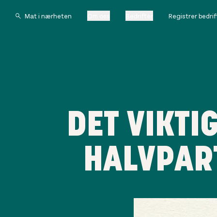
Om oss
Bedrifter
Registrer bedrif
DET VIKTI
HALVPART