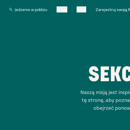
O nas
Firmy
Zarejestruj swoją 
SEK
Naszą misją jest ins
tę stronę, aby pozn
obejrzeć ponow