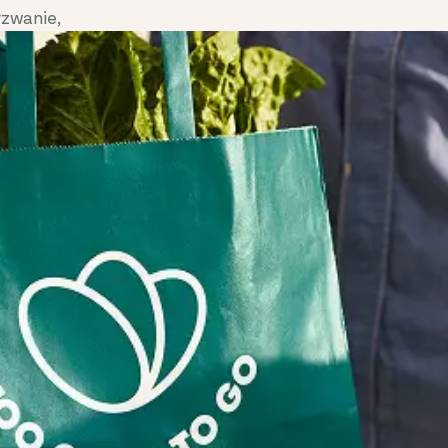
zwanie,
przedsiębiorców, którzy mieli w
ńcuchu
o znalezieniu rozwiązania dla o
 dotyczące
żywności marnowanej przez res
bufetowe w Danii.
Czytaj więcej