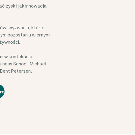
ć zysk i jak innowacja
tów, wyzwania, które
snym pozostaniu wiernym
 żywności.
mi w kontekście
ness School: Michael
 Bent Petersen.
re