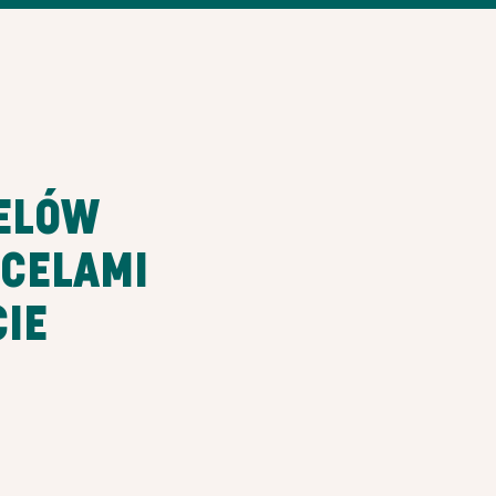
CELÓW
CELAMI
IE