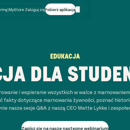
firmę
|
MyStore Zaloguj się
Pobierz aplikację
PL
EDUKACJA
CJA DLA STUDE
pirowanie i wspieranie wszystkich w walce z marnowaniem
ać fakty dotyczące marnowania żywności, poznać histori
nie nasze sesje Q&A z naszą CEO Mette Lykke i zespołe
Zapisz się na nasze następne webinarium