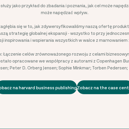
służy jako przykład do zbadania i poznania, jak cel może napędza
może napędzać wpływ.
agłębia się w to, jak zdywersyfikowaliśmy naszą ofertę produk
aszą strategię globalnej ekspansji - wszystko to przy jednocze
sji inspirowania i wspierania wszystkich w walce z marnowaniem
: Łączenie celów zrównoważonego rozwoju z celami biznesowy
tało opracowane we współpracy z autorami z Copenhagen Busi
n; Peter D. Orberg Jensen; Sophie Minkmar; Torben Pedersen;
obacz na harvard business publishing
Zobacz na the case cent