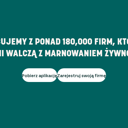
UJEMY Z PONAD
180,000
FIRM, KT
I WALCZĄ Z MARNOWANIEM ŻYWN
Pobierz aplikację
Zarejestruj swoją firmę