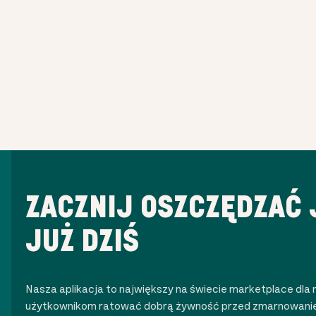
ZACZNIJ OSZCZĘDZAĆ 
JUŻ DZIŚ
Nasza aplikacja to największy na świecie marketplace d
użytkownikom ratować dobrą żywność przed zmarnowanie