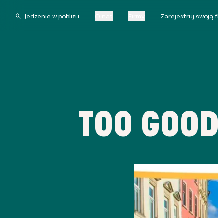
O nas
Firmy
Zarejestruj swoją 
TOO GOOD