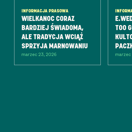
INFORMACJA PRASOWA
INFORM
WIELKANOC CORAZ
E.WE
BARDZIEJ ŚWIADOMA,
TOO G
ALE TRADYCJA WCIĄŻ
KULT
SPRZYJA MARNOWANIU
PACZ
marzec 23, 2026
marzec 
NIES