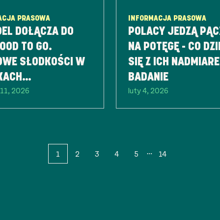
ACJA PRASOWA
INFORMACJA PRASOWA
DEL DOŁĄCZA DO
POLACY JEDZĄ PĄC
OOD TO GO.
NA POTĘGĘ - CO DZI
OWE SŁODKOŚCI W
SIĘ Z ICH NADMIAR
KACH
BADANIE
11, 2026
luty 4, 2026
PODZIANKACH
1
2
3
4
5
14