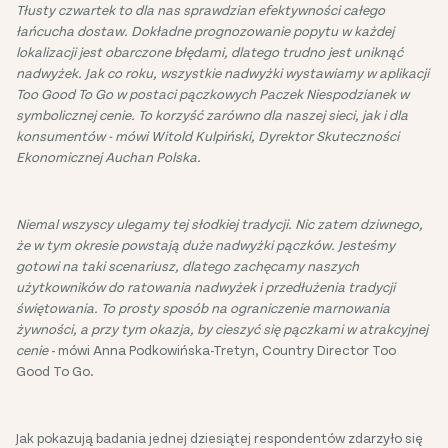
Tłusty czwartek to dla nas sprawdzian efektywności całego
łańcucha dostaw. Dokładne prognozowanie popytu w każdej
lokalizacji jest obarczone błędami, dlatego trudno jest uniknąć
nadwyżek. Jak co roku, wszystkie nadwyżki wystawiamy w aplikacji
Too Good To Go w postaci pączkowych Paczek Niespodzianek w
symbolicznej cenie. To korzyść zarówno dla naszej sieci, jak i dla
konsumentów - mówi Witold Kulpiński, Dyrektor Skuteczności
Ekonomicznej Auchan Polska.
Niemal wszyscy ulegamy tej słodkiej tradycji. Nic zatem dziwnego,
że w tym okresie powstają duże nadwyżki pączków. Jesteśmy
gotowi na taki scenariusz, dlatego zachęcamy naszych
użytkowników do ratowania nadwyżek i przedłużenia tradycji
świętowania. To prosty sposób na ograniczenie marnowania
żywności, a przy tym okazja, by cieszyć się pączkami w atrakcyjnej
cenie
- mówi Anna Podkowińska-Tretyn, Country Director Too
Good To Go.
Jak pokazują badania jednej dziesiątej respondentów zdarzyło się