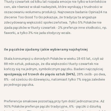
Tłusty czwartek od kilku lat rozpala emocje nie tylko w kontekście
cen, ale również w skali nadwyżek, które wynikają z trudności w
oszacowaniu wolumenu produkcji. Najnowsze badanie Opinia24 na
zlecenie Too Good To Go pokazuje, że tradycja ta angażuje
zdecydowaną większość społeczeństwa. Tylko 5% Polaków nie
zjada pączków w tłusty czwartek - 2% preferuje inne słodkości, np.
faworki, a tylko 3% nie jada słodyczy wcale.
Ile pączków zjadamy i jakie wybieramy najchętniej
Skala konsumpcji u dorosłych Polaków w wieku 18-65 lat, czyli aż
88 mln sztuk, pokazuje, że dla większości tłusty czwartek nie
kończy się na jednym, symbolicznym pączku. Badani najczęściej
spożywają od trzech do pięciu sztuk (54%)
, 28% osób - po dwa,
8% - od sześciu do dziewięciu, natomiast tylko 7% sięga zaledwie
po jednego pączka.
Preferencje smakowe pozostają przy tym dość jednoznaczne. Aż
90% Polaków preferuje pączki tradycyjne, 6% - pączki z dziurką