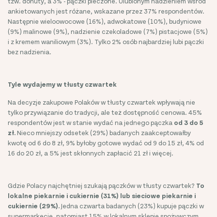
tzw. donuty, a 3% - pączki pieczone. Ulubionym nadzieniem wśród
ankietowanych jest różane, wskazane przez 37% respondentów.
Następnie wieloowocowe (16%), adwokatowe (10%), budyniowe
(9%) malinowe (9%), nadzienie czekoladowe (7%) pistacjowe (5%)
i z kremem waniliowym (3%). Tylko 2% osób najbardziej lubi pączki
bez nadzienia.
Tyle wydajemy w tłusty czwartek
Na decyzje zakupowe Polaków w tłusty czwartek wpływają nie
tylko przywiązanie do tradycji, ale też dostępność cenowa. 45%
respondentów jest w stanie wydać na jednego pączka
od 3 do 5
zł.
Nieco mniejszy odsetek (29%) badanych zaakceptowałby
kwotę od 6 do 8 zł, 9% byłoby gotowe wydać od 9 do 15 zł, 4% od
16 do 20 zł, a 5% jest skłonnych zapłacić 21 zł i więcej.
Gdzie Polacy najchętniej szukają pączków w tłusty czwartek?
To
lokalne piekarnie i cukiernie (31%) lub sieciowe piekarnie i
cukiernie (29%).
Jedna czwarta badanych (23%) kupuje pączki w
supermarkecie, natomiast 15% w lokalnym sklepie spożywczym.