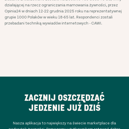
działającej na rzecz ograniczania marnowania żywności, przez
Opinia24 w dniach 12-22 grudnia 2025 roku na reprezentatywnej
grupie 1000 Polaków w wieku 18-65 lat. Respondenci zostali
przebadani techniką wywiadów internetowych - CAWI.
ZACZNIJ OSZCZĘDZAĆ
JEDZENIE JUŻ DZIŚ
Nasza aplikacja to największy na świecie marketplace dla
nadwyżek żywności. Pomagamy użytkownikom ratować dobrą