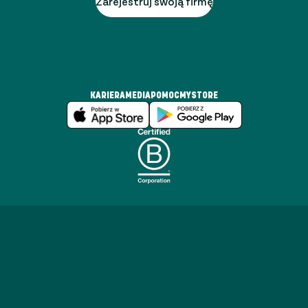
Zarejestruj swoją firmę
KARIERA
MEDIA
POMOC
MYSTORE