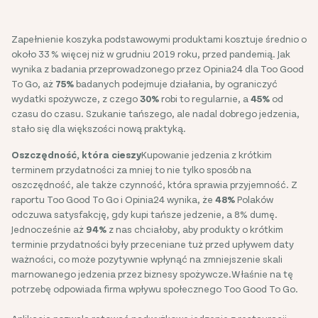
Zapełnienie koszyka podstawowymi produktami kosztuje średnio o
około 33 % więcej niż w grudniu 2019 roku, przed pandemią. Jak
wynika z badania przeprowadzonego przez Opinia24 dla Too Good
To Go, aż
75%
badanych podejmuje działania, by ograniczyć
wydatki spożywcze, z czego
30%
robi to regularnie, a
45%
od
czasu do czasu. Szukanie tańszego, ale nadal dobrego jedzenia,
stało się dla większości nową praktyką.
Oszczędność, która cieszy
Kupowanie jedzenia z krótkim
terminem przydatności za mniej to nie tylko sposób na
oszczędność, ale także czynność, która sprawia przyjemność. Z
raportu Too Good To Go i Opinia24 wynika, że
48%
Polaków
odczuwa satysfakcję, gdy kupi tańsze jedzenie, a 8% dumę.
Jednocześnie aż
94%
z nas chciałoby, aby produkty o krótkim
terminie przydatności były przeceniane tuż przed upływem daty
ważności, co może pozytywnie wpłynąć na zmniejszenie skali
marnowanego jedzenia przez biznesy spożywcze.Właśnie na tę
potrzebę odpowiada firma wpływu społecznego Too Good To Go.