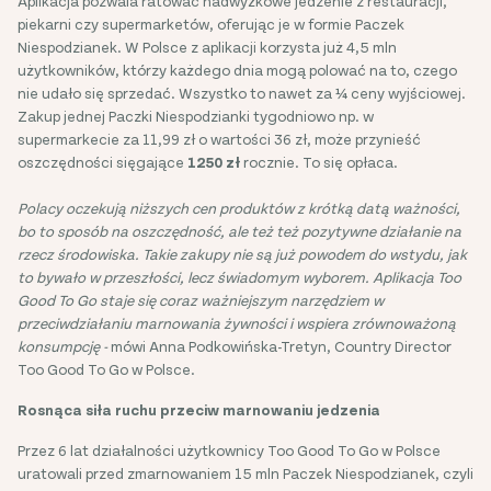
Aplikacja pozwala ratować nadwyżkowe jedzenie z restauracji,
piekarni czy supermarketów, oferując je w formie Paczek
Niespodzianek. W Polsce z aplikacji korzysta już 4,5 mln
użytkowników, którzy każdego dnia mogą polować na to, czego
nie udało się sprzedać. Wszystko to nawet za ¼ ceny wyjściowej.
Zakup jednej Paczki Niespodzianki tygodniowo np. w
supermarkecie za 11,99 zł o wartości 36 zł, może przynieść
oszczędności sięgające
1250 zł
rocznie. To się opłaca.
Polacy oczekują niższych cen produktów z krótką datą ważności,
bo to sposób na oszczędność, ale też też pozytywne działanie na
rzecz środowiska. Takie zakupy nie są już powodem do wstydu, jak
to bywało w przeszłości, lecz świadomym wyborem. Aplikacja Too
Good To Go staje się coraz ważniejszym narzędziem w
przeciwdziałaniu marnowania żywności i wspiera zrównoważoną
konsumpcję -
mówi Anna Podkowińska-Tretyn, Country Director
Too Good To Go w Polsce.
Rosnąca siła ruchu przeciw marnowaniu jedzenia
Przez 6 lat działalności użytkownicy Too Good To Go w Polsce
uratowali przed zmarnowaniem 15 mln Paczek Niespodzianek, czyli