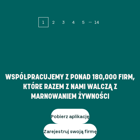
1
2
3
4
5
14
WSPÓŁPRACUJEMY Z PONAD
180,000
FIRM,
KTÓRE RAZEM Z NAMI WALCZĄ Z
MARNOWANIEM ŻYWNOŚCI
Pobierz aplikację
Zarejestruj swoją firmę