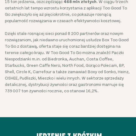
15 ton jedzenia, oszczędzając
468 mln złotych
. W ciągu trzech
ostatnich lat tempo wzrostu korzystania z aplikacji Too Good To
Go zwiększyło się aż pięciokrotnie, co pokazuje rosnącą
popularność rozwiązania w czasach efektywności kosztowej.
Dzięki stale rosnącej sieci ponad 8 200 partnerów oraz nowym
rozwiązaniom, jak niedawno uruchomionej usłudze Box Too Good
To Go z dostawą, oferta staje się coraz bardziej dostępna na
terenie całego kraju. W Too Good To Go można znaleźć Paczki
Niespodzianki m.in. od Biedronka, Auchan, Costa Coffee,
Starbucks, Green Caffe Nero, North Food, Gorąco Polecam, BP,
Shell, Circle K, Carrefour a także zamawiać Boxy od Sonko, Heinz,
OSHEE, Pudliszki, Mieszko i wielu innych. W sektorze sprzedaży
detalicznej, dystrybucji żywności oraz gastronomii marnuje się
739 007 ton żywności rocznie, co stanowi 16,2%.