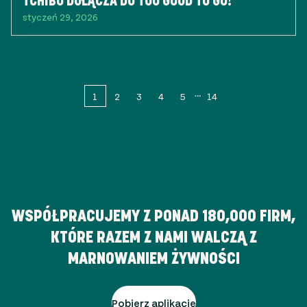
TCHIBO DOŁĄCZA DO TOO GOOD TO GO!
styczeń 29, 2026
1
2
3
4
5
14
WSPÓŁPRACUJEMY Z PONAD
180,000
FIRM,
KTÓRE RAZEM Z NAMI WALCZĄ Z
MARNOWANIEM ŻYWNOŚCI
Pobierz aplikację