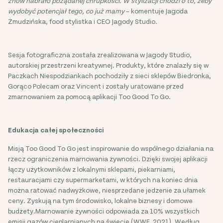
znów nabrało pożądanej chrupkości. W stylizacji chodzi o to, żeby
wydobyć potencjał tego, co już mamy
– komentuje Jagoda
Żmudzińska, food stylistka i CEO Jagody Studio.
Sesja fotograficzna została zrealizowana w Jagody Studio,
autorskiej przestrzeni kreatywnej. Produkty, które znalazły się w
Paczkach Niespodziankach pochodziły z sieci sklepów Biedronka,
Gorąco Polecam oraz Vincent i zostały uratowane przed
zmarnowaniem za pomocą aplikacji Too Good To Go.
Edukacja całej społeczności
Misją Too Good To Go jest inspirowanie do wspólnego działania na
rzecz ograniczenia marnowania żywności. Dzięki swojej aplikacji
łączy użytkowników z lokalnymi sklepami, piekarniami,
restauracjami czy supermarketami, w których na koniec dnia
można ratować nadwyżkowe, niesprzedane jedzenie za ułamek
ceny. Zyskują na tym środowisko, lokalne biznesy i domowe
budżety.Marnowanie żywności odpowiada za 10% wszystkich
emisji gazów cieplarnianych na świecie (WWF, 2021). Według