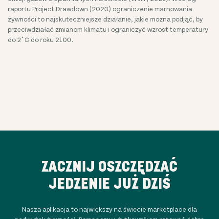
raportu Project Drawdown (2020) ograniczenie marnowania
żywności to najskuteczniejsze działanie, jakie można podjąć, by
przeciwdziałać zmianom klimatu i ograniczyć wzrost temperatury
do 2˚C do roku 2100.
ZACZNIJ OSZCZĘDZAĆ
JEDZENIE JUŻ DZIŚ
Nasza aplikacja to największy na świecie marketplace dla