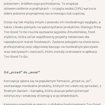
jedzeniem i źródłem jego pochodzenia. To znajduje
odzwierciedlenie w praktykach – co piąta osoba (19%) wyrzuca
dobre jedzenie przynajmniej raz w miesiącu lub częściej.
Dzieje się tak między innymi z powodu ich nieidealnego wyglądu, a
także z braku pomysłu na wykorzystanie produktów. Dlatego firma
Too Good To Go rzuciła wyzwanie Jagodzie Żmudzińskiej, food
stylistce, która od lat współtworzy projekty reklamowe dla
największych marek foodowych. Zadanie polegało na stworzeniu
profesjonalnej sesji zdjęciowej bazując na nieidealnym pieczywie
oraz warzywach i owocach, które zostały uratowane w aplikacji
Too Good To Go.
Od „przed” do „wow!”
Koncepcja opiera się na popularnym formacie „przed vs. po”,
zestawiając nieidealne produkty, których nie udało się sprzedać, z
finalnym daniem – kanapką, która ukazuje pełen potencjał
estetyczny i smakowy drzemiący w jej składnikach.
Kampania powstała w oparciu o globalne hasło kampanii Too Good