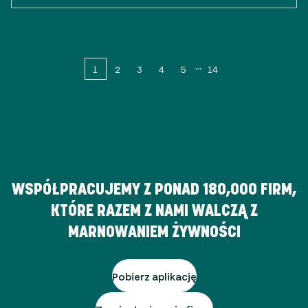
1
2
3
4
5
14
WSPÓŁPRACUJEMY Z PONAD
180,000
FIRM,
KTÓRE RAZEM Z NAMI WALCZĄ Z
MARNOWANIEM ŻYWNOŚCI
Pobierz aplikację