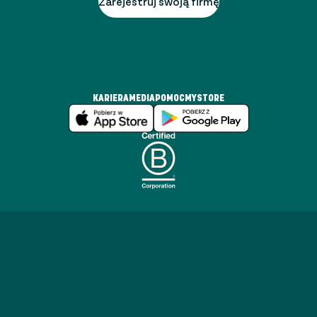
Zarejestruj swoją firmę
KARIERA
MEDIA
POMOC
MYSTORE