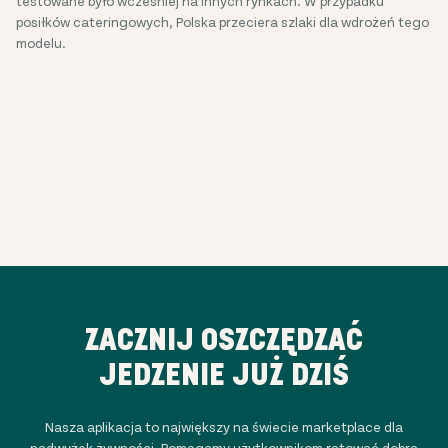
testowane było wcześniej na innych rynkach. W przypadku
posiłków cateringowych, Polska przeciera szlaki dla wdrożeń tego
modelu.
ZACZNIJ OSZCZĘDZAĆ
JEDZENIE JUŻ DZIŚ
Nasza aplikacja to największy na świecie marketplace dla
nadwyżek żywności. Pomagamy użytkownikom ratować dobrą