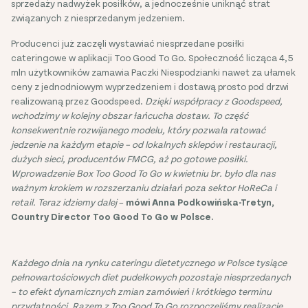
sprzedaży nadwyżek posiłków, a jednocześnie uniknąć strat
związanych z niesprzedanym jedzeniem.
Producenci już zaczęli wystawiać niesprzedane posiłki
cateringowe w aplikacji Too Good To Go. Społeczność licząca 4,5
mln użytkowników zamawia Paczki Niespodzianki nawet za ułamek
ceny z jednodniowym wyprzedzeniem i dostawą prosto pod drzwi
realizowaną przez Goodspeed.
Dzięki współpracy z Goodspeed,
wchodzimy w kolejny obszar łańcucha dostaw. To część
konsekwentnie rozwijanego modelu, który pozwala ratować
jedzenie na każdym etapie – od lokalnych sklepów i restauracji,
dużych sieci, producentów FMCG, aż po gotowe posiłki.
Wprowadzenie Box Too Good To Go w kwietniu br. było dla nas
ważnym krokiem w rozszerzaniu działań poza sektor HoReCa i
retail. Teraz idziemy dalej
–
mówi Anna Podkowińska-Tretyn,
Country Director Too Good To Go w Polsce.
Każdego dnia na rynku cateringu dietetycznego w Polsce tysiące
pełnowartościowych diet pudełkowych pozostaje niesprzedanych
– to efekt dynamicznych zmian zamówień i krótkiego terminu
przydatności. Razem z Too Good To Go rozpoczęliśmy realizację