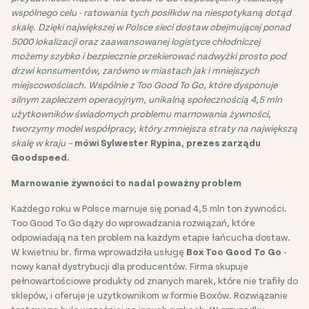
wspólnego celu - ratowania tych posiłków na niespotykaną dotąd
skalę. Dzięki największej w Polsce sieci dostaw obejmującej ponad
5000 lokalizacji oraz zaawansowanej logistyce chłodniczej
możemy szybko i bezpiecznie przekierować nadwyżki prosto pod
drzwi konsumentów, zarówno w miastach jak i mniejszych
miejscowościach. Wspólnie z Too Good To Go, które dysponuje
silnym zapleczem operacyjnym, unikalną społecznością 4,5 mln
użytkowników świadomych problemu marnowania żywności,
tworzymy model współpracy, który zmniejsza straty na największą
skalę w kraju –
mówi Sylwester Rypina, prezes zarządu
Goodspeed.
Marnowanie żywności to nadal poważny problem
Każdego roku w Polsce marnuje się ponad 4,5 mln ton żywności.
Too Good To Go dąży do wprowadzania rozwiązań, które
odpowiadają na ten problem na każdym etapie łańcucha dostaw.
W kwietniu br. firma wprowadziła usługę
Box Too Good To Go
-
nowy kanał dystrybucji dla producentów. Firma skupuje
pełnowartościowe produkty od znanych marek, które nie trafiły do
sklepów, i oferuje je użytkownikom w formie Boxów. Rozwiązanie