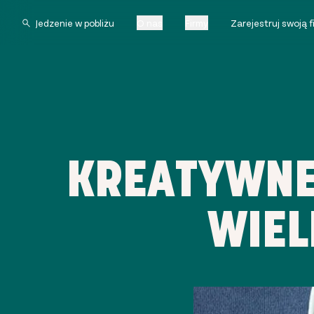
O nas
Firmy
Zarejestruj swoją 
KREATYWNE
WIEL