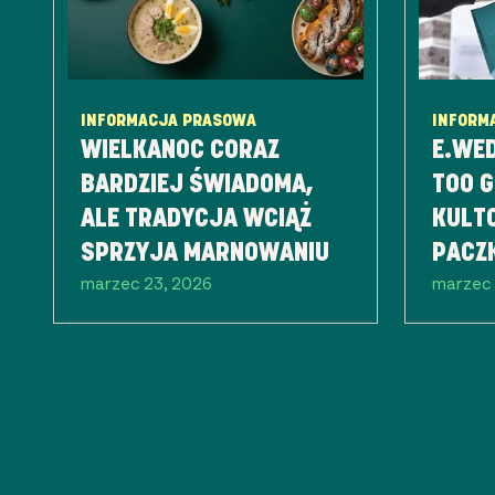
INFORMACJA PRASOWA
INFORM
WIELKANOC CORAZ
E.WE
BARDZIEJ ŚWIADOMA,
TOO G
ALE TRADYCJA WCIĄŻ
KULT
SPRZYJA MARNOWANIU
PACZ
marzec 23, 2026
marzec 
NIES