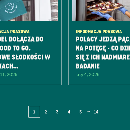
ACJA PRASOWA
INFORMACJA PRASOWA
DEL DOŁĄCZA DO
POLACY JEDZĄ PĄC
OOD TO GO.
NA POTĘGĘ - CO DZI
OWE SŁODKOŚCI W
SIĘ Z ICH NADMIAR
KACH
BADANIE
11, 2026
luty 4, 2026
PODZIANKACH
1
2
3
4
5
14