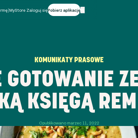
firmę
|
MyStore Zaloguj się
Pobierz aplikację
PL
KOMUNIKATY PRASOWE
 GOTOWANIE ZE
KĄ KSIĘGĄ RE
Opublikowano marzec 11, 2022