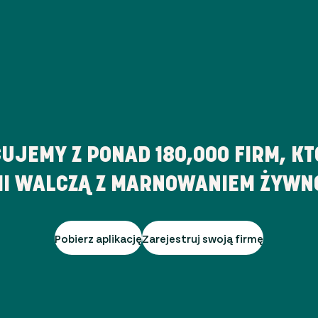
UJEMY Z PONAD
180,000
FIRM, KT
I WALCZĄ Z MARNOWANIEM ŻYWN
Pobierz aplikację
Zarejestruj swoją firmę