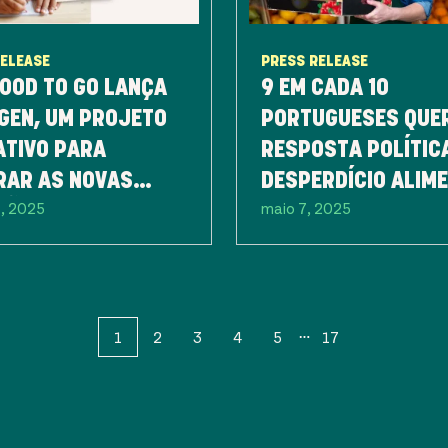
RELEASE
PRESS RELEASE
OOD TO GO LANÇA
9 EM CADA 10
GEN, UM PROJETO
PORTUGUESES QUE
ATIVO PARA
RESPOSTA POLÍTIC
RAR AS NOVAS
DESPERDÍCIO ALIM
5, 2025
maio 7, 2025
ÇÕES NA LUTA
JÁ NA PRÓXIMA
A O DESPERDÍCIO
LEGISLATURA
ENTAR
1
2
3
4
5
17