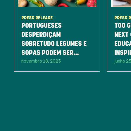
PRESS RELEASE
PRESS 
PORTUGUESES
TOO G
DESPERDIÇAM
NEXT 
SOBRETUDO LEGUMES E
EDUC
SOPAS PODEM SER
INSPI
novembro 18, 2025
junho 2
PARTE DA SOLUÇÃO
GERA
CONTR
ALIM