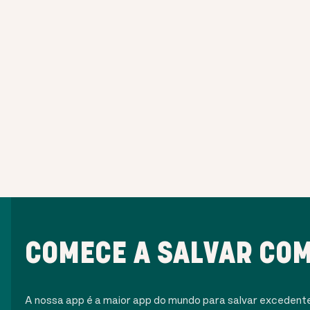
COMECE A SALVAR COM
A nossa app é a maior app do mundo para salvar excedent