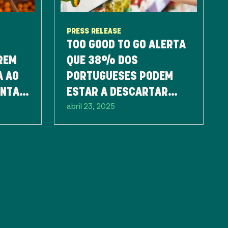
PRESS RELEASE
TOO GOOD TO GO ALERTA
REM
QUE 38% DOS
A AO
PORTUGUESES PODEM
ENTAR
ESTAR A DESCARTAR
abril 23, 2025
ALIMENTOS EM BOM
ESTADO