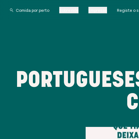
Sobre nós
Empresas
Registe o 
PORTUGUESE
C