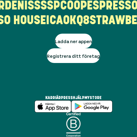
ARDEN
ISS
SSP
COOP
ESPRESS
O HOUSE
ICA
OKQ8
STRAWBE
Ladda ner appen
Registrera ditt företag
KARRIÄR
PRESS
HJÄLP
MYSTORE