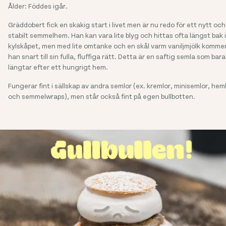
Ålder: Föddes igår.
Gräddobert fick en skakig start i livet men är nu redo för ett nytt och
stabilt semmelhem. Han kan vara lite blyg och hittas ofta längst bak i
kylskåpet, men med lite omtanke och en skål varm vaniljmjölk komme
han snart till sin fulla, fluffiga rätt. Detta är en saftig semla som bara
längtar efter ett hungrigt hem.
Fungerar fint i sällskap av andra semlor (ex. kremlor, minisemlor, hem
och semmelwraps), men står också fint på egen bullbotten.