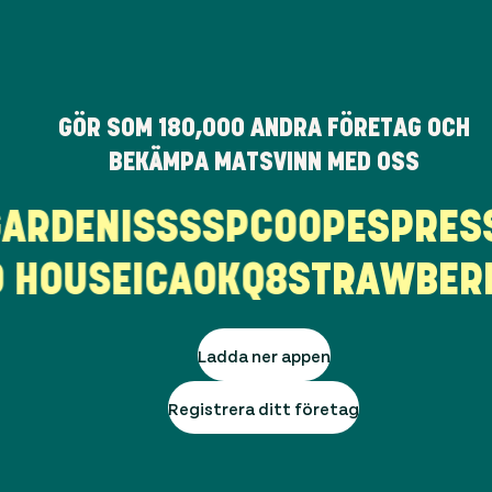
GÖR SOM
180,000
ANDRA FÖRETAG OCH
BEKÄMPA MATSVINN MED OSS
EGARDEN
ISS
SSP
COOP
ESPR
HOUSE
ICA
OKQ8
STRAWBERRY
Ladda ner appen
Registrera ditt företag