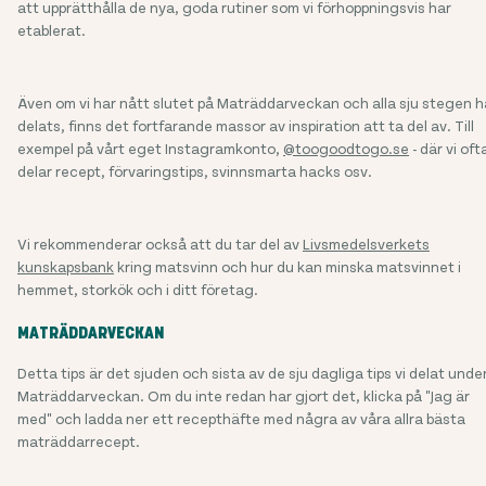
att upprätthålla de nya, goda rutiner som vi förhoppningsvis har
etablerat.
Även om vi har nått slutet på Maträddarveckan och alla sju stegen h
delats, finns det fortfarande massor av inspiration att ta del av. Till
exempel på vårt eget Instagramkonto,
@toogoodtogo.se
- där vi oft
delar recept, förvaringstips, svinnsmarta hacks osv.
Vi rekommenderar också att du tar del av
Livsmedelsverkets
kunskapsbank
kring matsvinn och hur du kan minska matsvinnet i
hemmet, storkök och i ditt företag.
MATRÄDDARVECKAN
Detta tips är det sjuden och sista av de sju dagliga tips vi delat unde
Maträddarveckan. Om du inte redan har gjort det, klicka på "Jag är
med" och ladda ner ett recepthäfte med några av våra allra bästa
maträddarrecept.