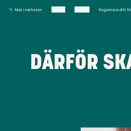
Om oss
Företag
Registrera ditt f
DÄRFÖR SK