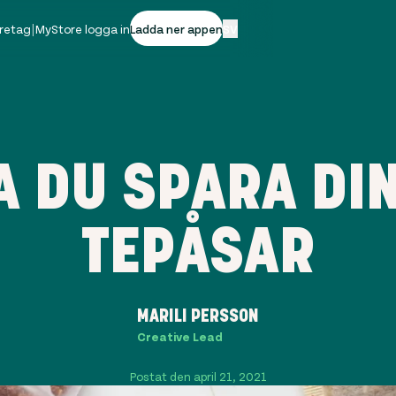
öretag
|
MyStore logga in
Ladda ner appen
SV
A DU SPARA DI
TEPÅSAR
MARILI PERSSON
Creative Lead
Postat den april 21, 2021