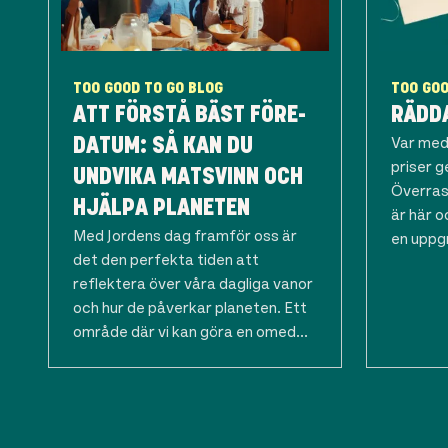
TOO GOOD TO GO BLOG
TOO GOO
ATT FÖRSTÅ BÄST FÖRE-
RÄDDA
Var med
DATUM: SÅ KAN DU
priser 
UNDVIKA MATSVINN OCH
Överras
HJÄLPA PLANETEN
är här o
Med Jordens dag framför oss är
en uppgr
det den perfekta tiden att
reflektera över våra dagliga vanor
och hur de påverkar planeten. Ett
område där vi kan göra en omed...