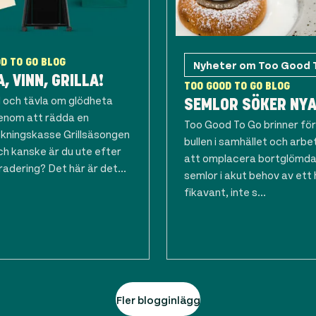
D TO GO BLOG
Nyheter om Too Good 
, VINN, GRILLA!
TOO GOOD TO GO BLOG
 och tävla om glödheta
SEMLOR SÖKER NYA
genom att rädda en
Too Good To Go brinner för d
kningskasse Grillsäsongen
bullen i samhället och arbe
ch kanske är du ute efter
att omplacera bortglömda,
adering? Det här är det...
semlor i akut behov av ett
fikavant, inte s...
Fler blogginlägg