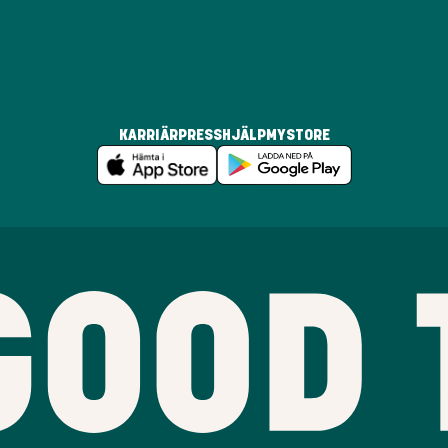
KARRIÄR
PRESS
HJÄLP
MYSTORE