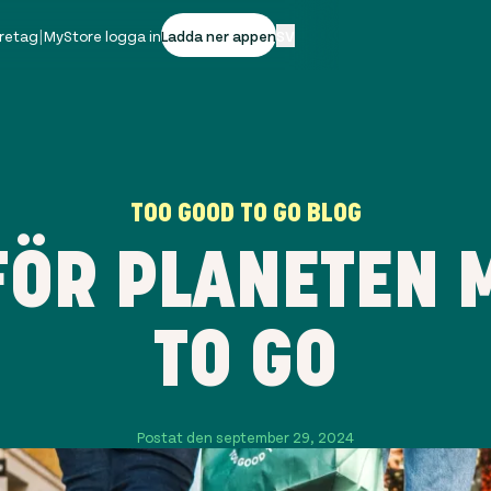
öretag
|
MyStore logga in
Ladda ner appen
SV
TOO GOOD TO GO BLOG
FÖR PLANETEN 
TO GO
Postat den september 29, 2024