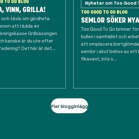
D TO GO BLOG
Nyheter om Too Good 
, VINN, GRILLA!
TOO GOOD TO GO BLOG
 och tävla om glödheta
SEMLOR SÖKER NYA
genom att rädda en
Too Good To Go brinner för d
kningskasse Grillsäsongen
bullen i samhället och arbe
ch kanske är du ute efter
att omplacera bortglömda,
adering? Det här är det...
semlor i akut behov av ett
fikavant, inte s...
Fler blogginlägg