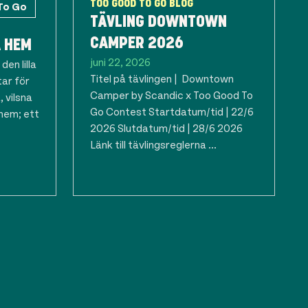
To Go
TOO GOOD TO GO BLOG
TÄVLING DOWNTOWN
CAMPER 2026
 HEM
juni 22, 2026
en lilla
Titel på tävlingen | Downtown
tar för
Camper by Scandic x Too Good To
 vilsna
Go Contest Startdatum/tid | 22/6
 hem; ett
2026 Slutdatum/tid | 28/6 2026
Länk till tävlingsreglerna ...