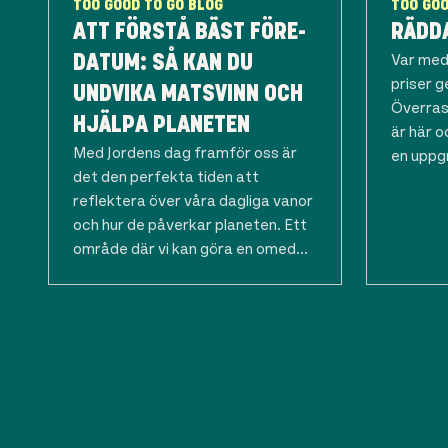
TOO GOOD TO GO BLOG
TOO GOO
ATT FÖRSTÅ BÄST FÖRE-
RÄDDA
Var med
DATUM: SÅ KAN DU
priser 
UNDVIKA MATSVINN OCH
Överras
HJÄLPA PLANETEN
är här o
Med Jordens dag framför oss är
en uppgr
det den perfekta tiden att
reflektera över våra dagliga vanor
och hur de påverkar planeten. Ett
område där vi kan göra en omed...