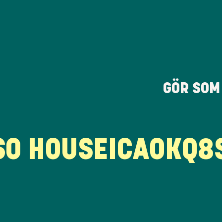
GÖR SO
 HOUSE
ICA
OKQ8
ST