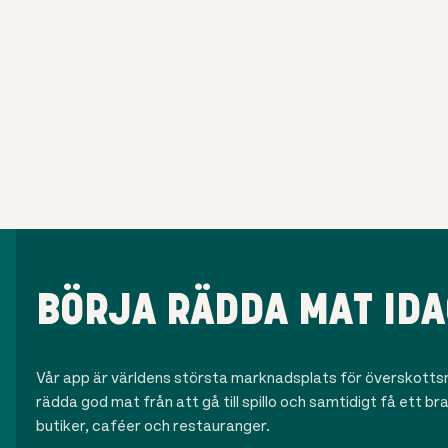
BÖRJA RÄDDA MAT IDA
Vår app är världens största marknadsplats för överskottsma
rädda god mat från att gå till spillo och samtidigt få ett b
butiker, caféer och restauranger.