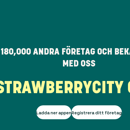
M
180,000
ANDRA FÖRETAG OCH BE
MED OSS
RAWBERRY
CITY G
Ladda ner appen
Registrera ditt företag