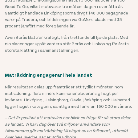
Good To Go, vilket motsvarar tre mål om dagen i över åtta år.
Samtidigt handlade Linköpingsborna drygt 148 000 begagnade
varor på Tradera, och bildelningen via GoMore ökade med 35
procent jämfört med föregående år.
Även Borås klättrar kraftigt, från trettonde till fjärde plats. Med
nio placeringar uppåt vardera står Borås och Linköping för årets
största klättring i sammanställningen.
Maträddning engagerar i hela landet
När resultaten delas upp framträder ett tydligt mönster inom
maträddning: flera mindre kommuner placerar sig högt per
invånare. Linköping, Helsingborg, Gävle, Jönköping och Halmstad
ligger högst i kategorin, samtliga med färre än 160 000 invånare.
–
Det är positivt att matsvinn har blivit en fråga för så stora delar
av landet. Vi har i dag över två miljoner användare som
tillsammans gör maträddning till något av en folksport, utbredd
över hela Sverige
, säger Sofia Edholm.