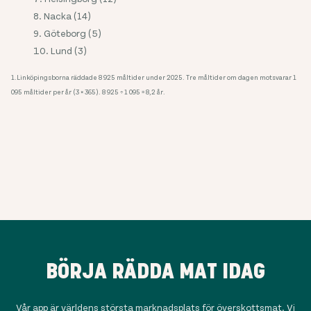
Nacka (14)
Göteborg (5)
Lund (3)
1.Linköpingsborna räddade 8 925 måltider under 2025. Tre måltider om dagen motsvarar 1
095 måltider per år (3 × 365). 8 925 ÷ 1 095 = 8,2 år.
BÖRJA RÄDDA MAT IDAG
Vår app är världens största marknadsplats för överskottsmat. Vi