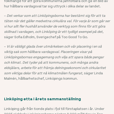
folkmängd för att göra kommunerna jämförbara och ge en bild av
hur hållbara vardagsval tar sig uttryck i olika delar av landet.
–
Det verkar som att Linköpingsborna har bestämt sig för att ta
täten när det gäller medvetna cirkulära val. För varje år som går ser
vi hur allt fler hushåll använder de verktyg som finns för att göra
skillnad i vardagen, och Linköping är ett tydligt exempel på det
,
säger Sofia Edholm, Sverigechef på Too Good To Go.
–
Vi är väldigt glada över utmärkelsen och vår placering i en så
viktig sak som hållbara vardagsval. Placeringen visar på
Linköpingsbornas engagemang och vilja att spara både pengar
och klimat. Det tyder på att kommunens, och många andra
eldsjälars, arbete för att främja delningsekonomi och cirkularitet
som viktiga delar för att nå klimatmålen fungerat,
säger Linda
Malmén, hållbarhetschef, Linköpings kommun.
Linköping etta i årets sammanställning
Linköping går från tionde plats i fjol till förstaplatsen i år. Under
2025 räddade Linköpingsborna nästan 9 000 måltider via Too