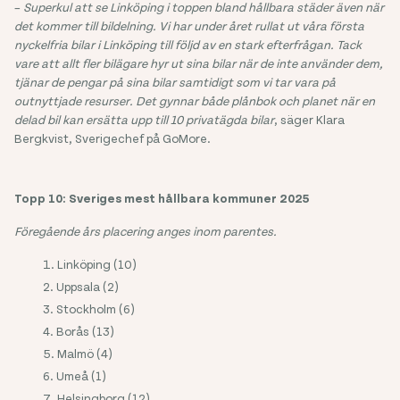
–
Superkul att se Linköping i toppen bland hållbara städer även när
det kommer till bildelning. Vi har under året rullat ut våra första
nyckelfria bilar i Linköping till följd av en stark efterfrågan. Tack
vare att allt fler bilägare hyr ut sina bilar när de inte använder dem,
tjänar de pengar på sina bilar samtidigt som vi tar vara på
outnyttjade resurser. Det gynnar både plånbok och planet när en
delad bil kan ersätta upp till 10 privatägda bilar
, säger Klara
Bergkvist, Sverigechef på GoMore.
Topp 10: Sveriges mest hållbara kommuner 2025
Föregående års placering anges inom parentes.
Linköping (10)
Uppsala (2)
Stockholm (6)
Borås (13)
Malmö (4)
Umeå (1)
Helsingborg (12)