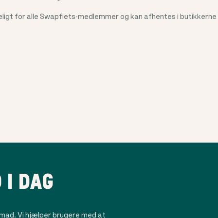
igt for alle Swapfiets-medlemmer og kan afhentes i butikkerne i
 I DAG
mad. Vi hjælper brugere med at