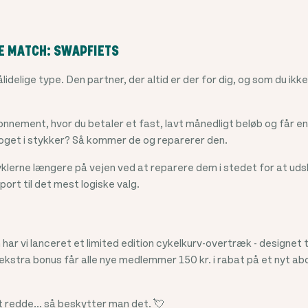
E MATCH: SWAPFIETS
idelige type. Den partner, der altid er der for dig, og som du ik
nnement, hvor du betaler et fast, lavt månedligt beløb og får 
noget i stykker? Så kommer de og reparerer den.
cyklerne længere på vejen ved at reparere dem i stedet for at u
ort til det mest logiske valg.
har vi lanceret et limited edition cykelkurv-overtræk - designet t
 ekstra bonus får alle nye medlemmer 150 kr. i rabat på et nyt
t redde... så beskytter man det. 💘