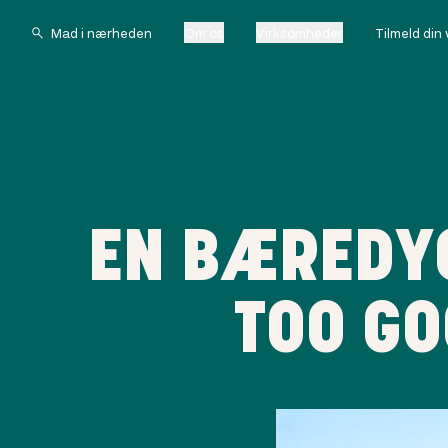
Om os
Virksomheder
Tilmeld din
EN BÆREDYG
TOO GO