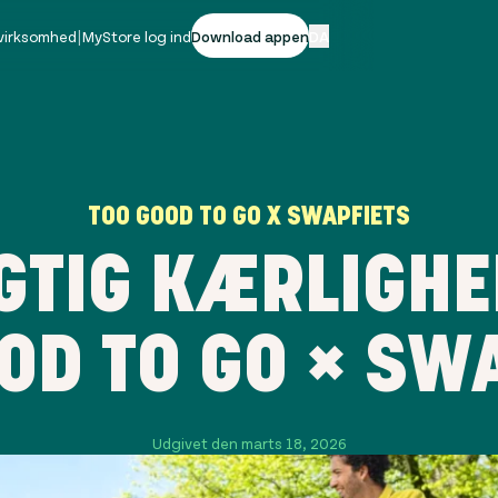
 virksomhed
|
MyStore log ind
Download appen
DA
TOO GOOD TO GO X SWAPFIETS
TIG KÆRLIGHE
OD TO GO × SW
Udgivet den marts 18, 2026