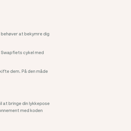
ke behøver at bekymre dig
en Swapfiets cykel med
dskifte dem. På den måde
il at bringe din lykkepose
 abonnement med koden