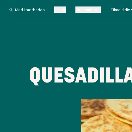
Om os
Virksomheder
Tilmeld din
QUESADILLA