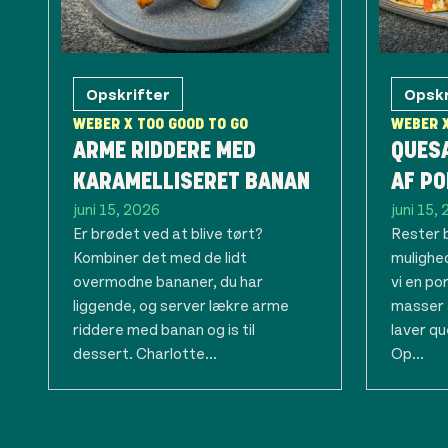
Opskrifter
Opskr
WEBER X TOO GOOD TO GO
WEBER X
ARME RIDDERE MED
QUES
KARAMELLISERET BANAN
AF P
juni 15, 2026
juni 15,
Er brødet ved at blive tørt?
Rester 
Kombiner det med de lidt
mulighed
overmodne bananer, du har
vi en p
liggende, og server lækre arme
masser 
riddere med banan og is til
laver qu
dessert. Charlotte...
Op...