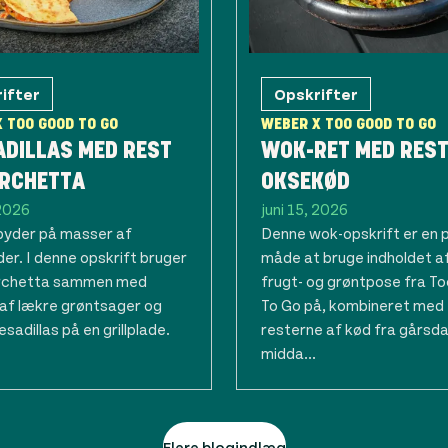
ifter
Opskrifter
 TOO GOOD TO GO
WEBER X TOO GOOD TO GO
ADILLAS MED REST
WOK-RET MED REST
ORCHETTA
OKSEKØD
 2026
juni 15, 2026
byder på masser af
Denne wok-opskrift er en 
er. I denne opskrift bruger
måde at bruge indholdet a
orchetta sammen med
frugt- og grøntpose fra T
af lækre grøntsager og
To Go på, kombineret med
esadillas på en grillplade.
resterne af kød fra gårsd
midda...
Flere blogindlæg