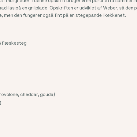
af muligheder. I denne opskrift bruger vi en porchetta sammen
dillas på en grillplade. Opskriften er udviklet af Weber, så den p
e, men den fungerer også fint på en stegepande i køkkenet.
a/flæskesteg
provolone, cheddar, gouda)
)