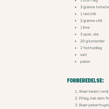
3 grønne tomate
1 rød chili
2 grønne chili
1 lime
3 spsk. olie
20 g koriander
2 fed hvidløg
salt
peber
FORBEREDELSE:
Skær kødet i små 
Pil løg, hak dem f
Skær peberfrugter