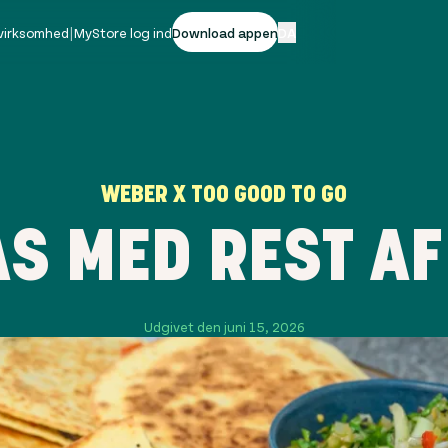
 virksomhed
|
MyStore log ind
Download appen
DA
WEBER X TOO GOOD TO GO
S MED REST A
Udgivet den juni 15, 2026