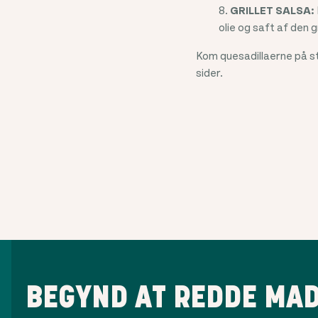
GRILLET SALSA:
olie og saft af den g
Kom quesadillaerne på s
sider.
BEGYND AT REDDE MAD