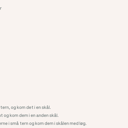
r
tern, og kom det i en skål.
int og kom dem i en anden skål.
ne i små tern og kom dem i skålen med løg.