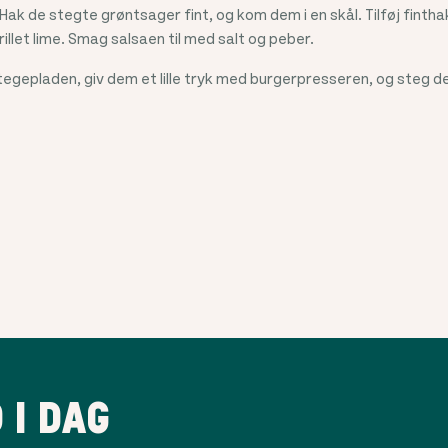
Hak de stegte grøntsager fint, og kom dem i en skål. Tilføj fintha
rillet lime. Smag salsaen til med salt og peber.
tegepladen, giv dem et lille tryk med burgerpresseren, og steg
 I DAG