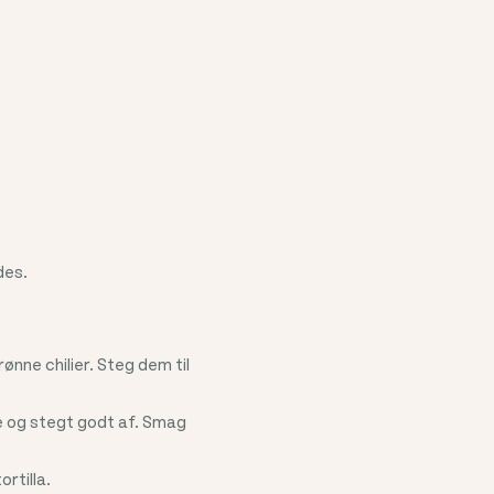
des.
ønne chilier. Steg dem til
de og stegt godt af. Smag
rtilla.