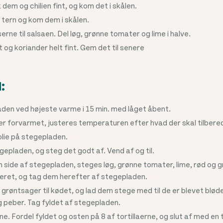
k dem og chilien fint, og kom det i skålen.
tern og kom dem i skålen.
erne til salsaen. Del løg, grønne tomater og lime i halve.
et og koriander helt fint. Gem det til senere
:
den ved højeste varme i 15 min. med låget åbent.
r forvarmet, justeres temperaturen efter hvad der skal tilbere
olie på stegepladen.
tegepladen, og steg det godt af. Vend af og til.
 side af stegepladen, steges løg, grønne tomater, lime, rød og gr
iseret, og tag dem herefter af stegepladen.
e grøntsager til kødet, og lad dem stege med til de er blevet blø
og peber. Tag fyldet af stegepladen.
e. Fordel fyldet og osten på 8 af tortillaerne, og slut af med en to