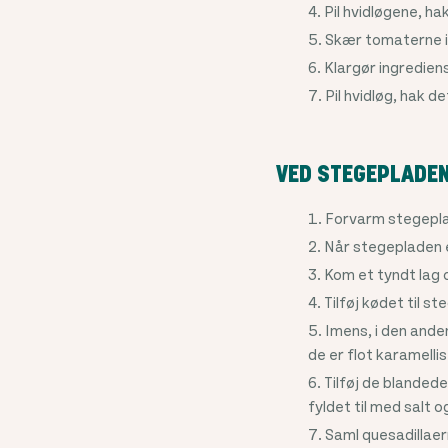
Pil hvidløgene, ha
Skær tomaterne i 
Klargør ingrediens
Pil hvidløg, hak d
VED STEGEPLADEN
Forvarm stegepla
Når stegepladen e
Kom et tyndt lag 
Tilføj kødet til s
Imens, i den anden
de er flot karamell
Tilføj de blanded
fyldet til med salt 
Saml quesadillaern