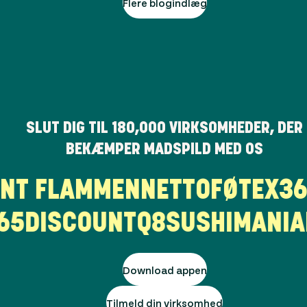
Flere blogindlæg
SLUT DIG TIL
180,000
VIRKSOMHEDER, DER
BEKÆMPER MADSPILD MED OS
RANT FLAMMEN
NETTO
FØTEX
5DISCOUNT
Q8
SUSHIMANIA
L
Download appen
Tilmeld din virksomhed