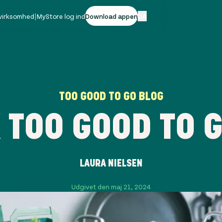
 virksomhed
|
MyStore log ind
Download appen
DA
TOO GOOD TO GO BLOG
 TOO GOOD TO 
LAURA NIELSEN
Udgivet den maj 21, 2024