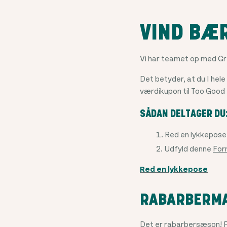
VIND BÆ
Vi har teamet op med Gr
Det betyder, at du I he
værdikupon til Too Good 
SÅDAN DELTAGER DU
Red en lykkepose
Udfyld denne
For
Red en lykkepose
RABARBERM
Det er rabarbersæson! Få