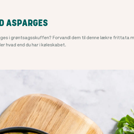
ED ASPARGES
rges i grøntsagsskuffen? Forvandl dem til denne lækre frittata 
ller hvad end du har i køleskabet.