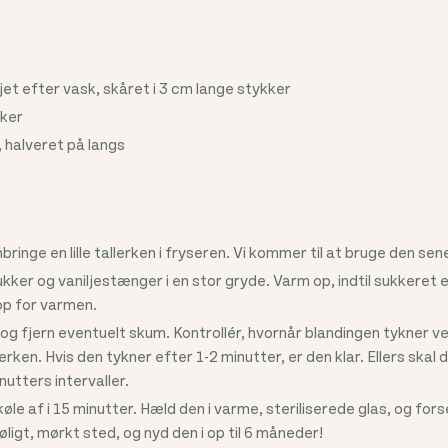
jet efter vask, skåret i 3 cm lange stykker
kker
, halveret på langs
inge en lille tallerken i fryseren. Vi kommer til at bruge den sen
kker og vaniljestænger i en stor gryde. Varm op, indtil sukkeret e
op for varmen.
, og fjern eventuelt skum. Kontrollér, hvornår blandingen tykner 
erken. Hvis den tykner efter 1-2 minutter, er den klar. Ellers skal
nutters intervaller.
le af i 15 minutter. Hæld den i varme, steriliserede glas, og for
igt, mørkt sted, og nyd den i op til 6 måneder!