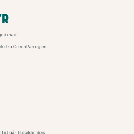
YR
 god mad!
ele fra GreenPan og en
t går til spilde. Spis