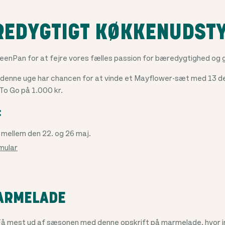
REDYGTIGT KØKKENUDST
eenPan for at fejre vores fælles passion for bæredygtighed og
le denne uge har chancen for at vinde et Mayflower-sæt med 13 d
To Go på 1.000 kr.
:
 mellem den 22. og 26 maj.
mular
ARMELADE
 mest ud af sæsonen med denne opskrift på marmelade, hvor inte