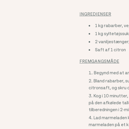
INGREDIENSER
1 kg rabarber, ve
1 kg syltetøjssu
2 vaniljestænger
Saft af 1 citron
FREMGANGSMÅDE
Begynd med at anbr
Bland rabarber, su
citronsaft, og skru 
Kog i 10 minutter
på den afkølede tall
tilberedningen i 2-mi
Lad marmeladen kø
marmeladen på et køl