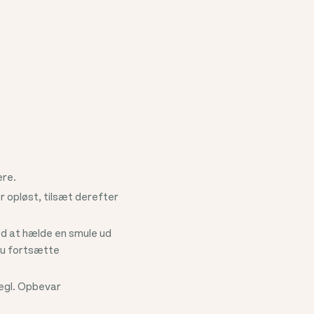
ere.
r opløst, tilsæt derefter
ved at hælde en smule ud
 du fortsætte
segl. Opbevar