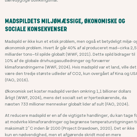
MADSPILDETS MILJØMÆSSIGE, ØKONOMISKE OG
SOCIALE KONSEKVENSER
Madspild er ikke kun et etisk problem, men også et betydeligt miljø- o
økonomisk problem. Hvert år går 40% af al produceret mad—cirka 2,5
milliarder tons—til spilde globalt (WWF, 2021). Dette spild bidrager til
10% af de globale drivhusgasudledninger og forværrer
klimaforandringerne (WWF, 2024). Hvis madspild var et land, ville det
være den tredje største udleder af CO2, kun overgået af Kina og US
(FAO, 2016).
Økonomisk set koster madspild verden omkring 1,1 billioner dollars
årligt (WWF, 2024), mens det socialt set er hjerteskærende, da
næsten 733 millioner mennesker globalt lider af sult (FAO, 2024).
At reducere madspild er en af de vigtigste handlinger, du kan tage f
at modvirke klimaforandringer og begrænse temperaturstigningen ti
maksimalt 2˚C inden år 2100 (Project Drawdown, 2020). Det er ikke
kun en nødvendighed, men et afgørende skridt mod en mere