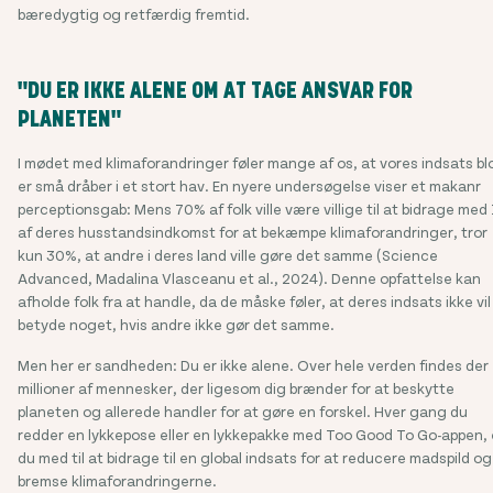
bæredygtig og retfærdig fremtid.
"DU ER IKKE ALENE OM AT TAGE ANSVAR FOR
PLANETEN"
I mødet med klimaforandringer føler mange af os, at vores indsats bl
er små dråber i et stort hav. En nyere undersøgelse viser et makanr
perceptionsgab: Mens 70% af folk ville være villige til at bidrage med
af deres husstandsindkomst for at bekæmpe klimaforandringer, tror
kun 30%, at andre i deres land ville gøre det samme (Science
Advanced, Madalina Vlasceanu et al., 2024). Denne opfattelse kan
afholde folk fra at handle, da de måske føler, at deres indsats ikke vil
betyde noget, hvis andre ikke gør det samme.
Men her er sandheden: Du er ikke alene. Over hele verden findes der
millioner af mennesker, der ligesom dig brænder for at beskytte
planeten og allerede handler for at gøre en forskel. Hver gang du
redder en lykkepose eller en lykkepakke med Too Good To Go-appen, 
du med til at bidrage til en global indsats for at reducere madspild og
bremse klimaforandringerne.