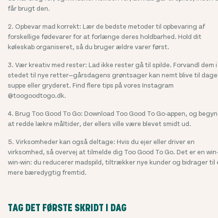
får brugt den.
2. Opbevar mad korrekt: Lær de bedste metoder til opbevaring af
forskellige fødevarer for at forlænge deres holdbarhed. Hold dit
køleskab organiseret, så du bruger ældre varer først.
3. Vær kreativ med rester: Lad ikke rester gå til spilde. Forvandl dem i
stedet til nye retter—gårsdagens grøntsager kan nemt blive til dag
suppe eller gryderet. Find flere tips på vores Instagram
@toogoodtogo.dk.
4. Brug Too Good To Go: Download Too Good To Go-appen, og begy
at redde lækre måltider, der ellers ville være blevet smidt ud.
5. Virksomheder kan også deltage: Hvis du ejer eller driver en
virksomhed, så overvej at tilmelde dig Too Good To Go. Det er en win
win-win: du reducerer madspild, tiltrækker nye kunder og bidrager til
mere bæredygtig fremtid.
TAG DET FØRSTE SKRIDT I DAG