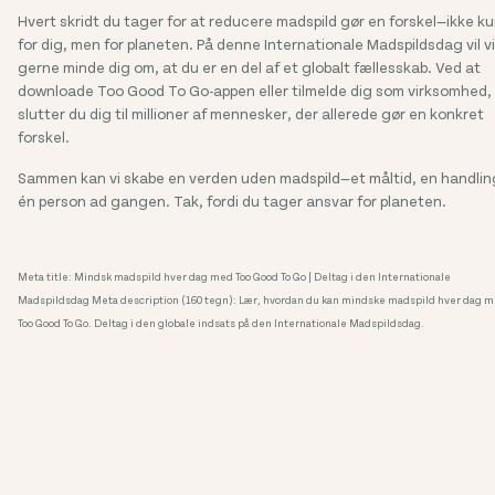
Hvert skridt du tager for at reducere madspild gør en forskel—ikke k
for dig, men for planeten. På denne Internationale Madspildsdag vil vi
gerne minde dig om, at du er en del af et globalt fællesskab. Ved at
downloade Too Good To Go-appen eller tilmelde dig som virksomhed,
slutter du dig til millioner af mennesker, der allerede gør en konkret
forskel.
Sammen kan vi skabe en verden uden madspild—et måltid, en handlin
én person ad gangen. Tak, fordi du tager ansvar for planeten.
Meta title: Mindsk madspild hver dag med Too Good To Go | Deltag i den Internationale
Madspildsdag Meta description (160 tegn): Lær, hvordan du kan mindske madspild hver dag 
Too Good To Go. Deltag i den globale indsats på den Internationale Madspildsdag.