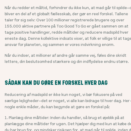
Når du redder et måltid, forhindrer du ikke kun, at mad går til spilde—
bliver en del af et globalt fællesskab, der gør en reel forskel. Tallene
taler for sig selv: Over 100 millioner registrerede brugere og over
155.000 aktive partnere på Too Good To Go er gået sammen om at
tage positive handlinger, redde måltider og reducere madspild hver
eneste dag. Denne kollektive indsats viser, at folk er villige til at tag
ansvar for planeten, og sammen er vores indvirkning enorm.
Når du indser, at millioner af andre går samme vej, føles dine skridt
lettere, din beslutsomhed stærkere og din indflydelse endnu større.
SÅDAN KAN DU GØRE EN FORSKEL HVER DAG
Reducering af madspild er ikke kun noget, vi bør fokusere på ved
særlige lejligheder—det er noget, vi alle kan bidrage til hver dag. Her 
nogle enkle måder, du kan begynde at gøre en forskel på:
1. Planlæg dine måltider: Inden du handler, så brug et øjeblik på at
planlægge dine måltider for ugen. Det hjælper dig med kun at købe d
du har brug for, og mindsker risikoen for, at mad går til spilde, inden 