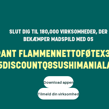
SLUT DIG TIL
180,000
VIRKSOMHEDER, DER
BEKÆMPER MADSPILD MED OS
URANT FLAMMEN
NETTO
FØTE
ISCOUNT
Q8
SUSHIMANIA
LA
Download appen
Tilmeld din virksomhed