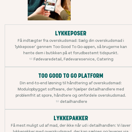
LYKKEPOSER
Få indtægter fra overskudsmad: Sælg din overskudsmad i
'lykkeposer' gennem Too Good To Go-appen, så brugerne kan
hente dem i butikken på et forudbestemt tidspunkt.
Fødevaredetail, Fødevareservice, Catering
til :
TOO GOOD TO GO PLATFORM
Din end-to-end løsning til håndtering af overskudsmad:
Modulopbygget software, der hjælper detailhandlere med
problemfrit at spore, håndtere og omfordele overskudsmad.
detailhandlere
til :
LYKKEPAKKER
Få mest muligt ud af mad, der ikke når ud i detailhandlen: Vi laver
lykkepakker med overskudsmad, der kan sælges og leveres via