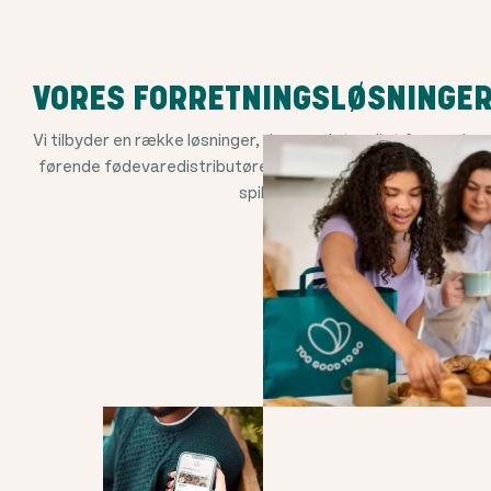
VORES FORRETNINGSLØSNINGE
Vi tilbyder en række løsninger, der gør det muligt for verden
førende fødevaredistributører at undgå, at god mad går til
spilde.