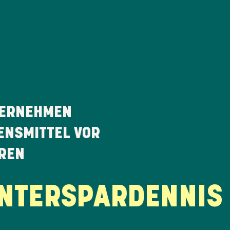
ERNEHMEN
ENSMITTEL VOR
REN
TERSPAR
DENNIS B