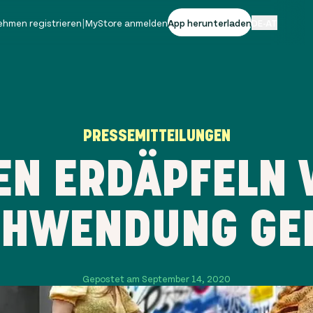
ehmen registrieren
|
MyStore anmelden
App herunterladen
DE-AT
PRESSEMITTEILUNGEN
EN ERDÄPFELN 
HWENDUNG GE
Gepostet am September 14, 2020