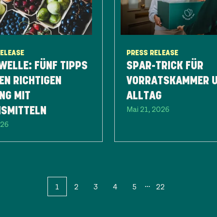
RELEASE
PRESS RELEASE
WELLE: FÜNF TIPPS
SPAR-TRICK FÜR
EN RICHTIGEN
VORRATSKAMMER 
NG MIT
ALLTAG
Mai 21, 2026
NSMITTELN
026
1
2
3
4
5
22