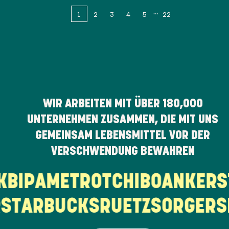
1
2
3
4
5
22
WIR ARBEITEN MIT ÜBER
180,000
UNTERNEHMEN ZUSAMMEN, DIE MIT UNS
GEMEINSAM LEBENSMITTEL VOR DER
VERSCHWENDUNG BEWAHREN
RK
BIPA
METRO
TCHIBO
ANKE
TARBUCKS
RUETZ
SORGER
SP