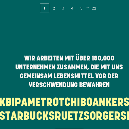
1
2
3
4
5
22
WIR ARBEITEN MIT ÜBER
180,000
UNTERNEHMEN ZUSAMMEN, DIE MIT UNS
GEMEINSAM LEBENSMITTEL VOR DER
VERSCHWENDUNG BEWAHREN
RK
BIPA
METRO
TCHIBO
ANKE
TARBUCKS
RUETZ
SORGER
SP