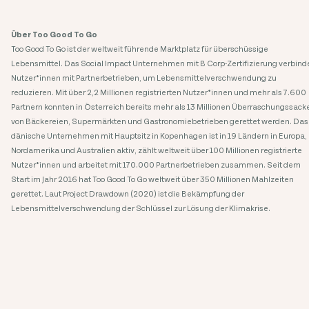
Über Too Good To Go
Too Good To Go ist der weltweit führende Marktplatz für überschüssige
Lebensmittel. Das Social Impact Unternehmen mit B Corp-Zertifizierung verbind
Nutzer*innen mit Partnerbetrieben, um Lebensmittelverschwendung zu
reduzieren. Mit über 2,2 Millionen registrierten Nutzer*innen und mehr als 7.600
Partnern konnten in Österreich bereits mehr als 13 Millionen Überraschungssacke
von Bäckereien, Supermärkten und Gastronomiebetrieben gerettet werden. Das
dänische Unternehmen mit Hauptsitz in Kopenhagen ist in 19 Ländern in Europa,
Nordamerika und Australien aktiv, zählt weltweit über 100 Millionen registrierte
Nutzer*innen und arbeitet mit 170.000 Partnerbetrieben zusammen. Seit dem
Start im Jahr 2016 hat Too Good To Go weltweit über 350 Millionen Mahlzeiten
gerettet. Laut Project Drawdown (2020) ist die Bekämpfung der
Lebensmittelverschwendung der Schlüssel zur Lösung der Klimakrise.