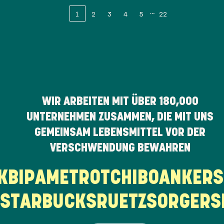
1
2
3
4
5
22
WIR ARBEITEN MIT ÜBER
180,000
UNTERNEHMEN ZUSAMMEN, DIE MIT UNS
GEMEINSAM LEBENSMITTEL VOR DER
VERSCHWENDUNG BEWAHREN
RK
BIPA
METRO
TCHIBO
ANKER
STARBUCKS
RUETZ
SORGER
SP